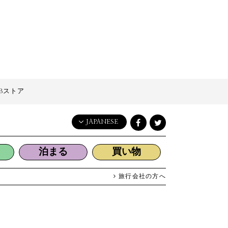
Bストア
JAPANESE
English
泊まる
買い物
日本語
한국어
旅行会社の方へ
简体中文
繁體中文