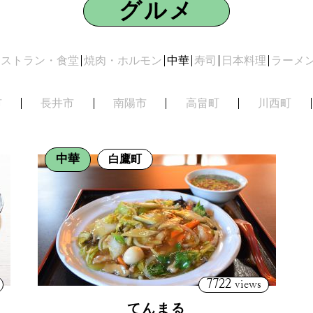
グルメ
レストラン・食堂
焼肉・ホルモン
中華
寿司
日本料理
ラーメ
市
長井市
南陽市
高畠町
川西町
中華
白鷹町
7722
views
てんまる