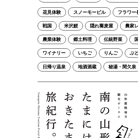
花見体験
スノーモービル
フラワー
戦国
米沢鯉
隠れ蕎麦屋
農家
農業体験
郷土料理
伝統野菜
ワイナリー
いちご
りんご
ぶ
日帰り温泉
地酒酒蔵
秘湯・間欠泉