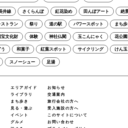
長井線
さくらんぼ
紅花染め
田んぼアート
絶
レストラン
祭り
道の駅
パワースポット
まち歩
国宝文化財
体験
神社仏閣
玉こんにゃく
花公園
どう
和菓子
紅葉スポット
サイクリング
けん玉
スノーシュー
足湯
エリアガイド
お知らせ
ライブラリ
交通案内
まち歩き
旅行会社の方へ
見る・遊ぶ
受入施設の方へ
イベント
このサイトについて
グルメ
お問い合わせ