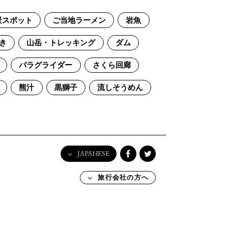
景スポット
ご当地ラーメン
岩魚
き
山岳・トレッキング
ダム
パラグライダー
さくら回廊
熊汁
黒獅子
流しそうめん
JAPANESE
English
旅行会社の方へ
日本語
한국어
简体中文