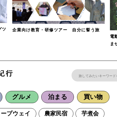
グツ
企業向け教育・研修ツアー 自分に誓う旅
電
ま
紀行
グルメ
泊まる
買い物
ロープウェイ
農家民宿
芋煮会