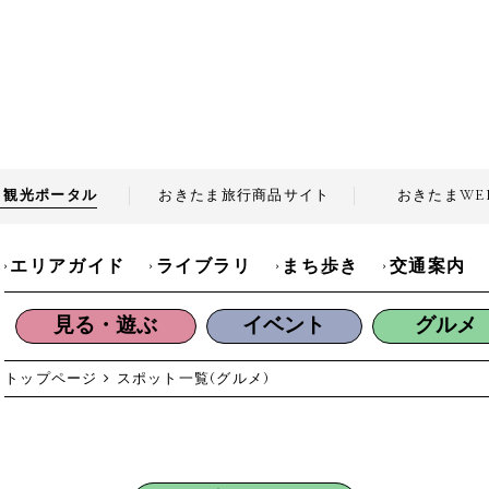
ま観光
ポータル
おきたま旅行商品
サイト
おきたま
WE
エリアガイド
ライブラリ
まち歩き
交通案内
見る・遊ぶ
イベント
グルメ
トップページ
スポット一覧
(グルメ)