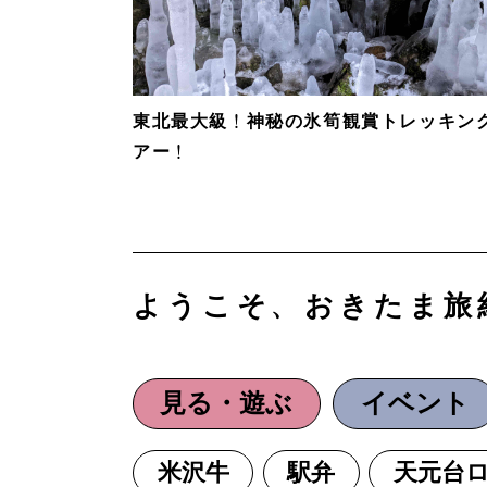
東北最大級！神秘の氷筍観賞トレッキン
アー！
ようこそ、おきたま旅
見る・遊ぶ
イベント
米沢牛
駅弁
天元台