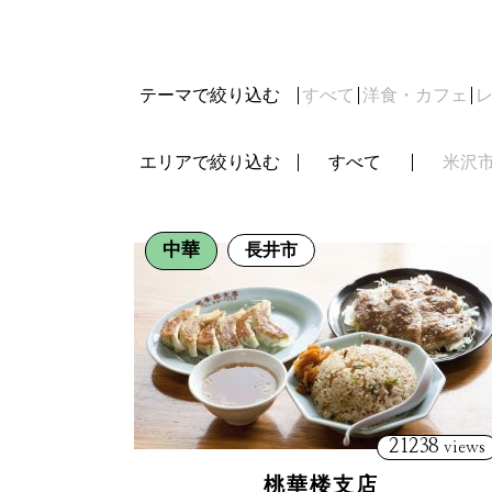
テーマで絞り込む
すべて
洋食・カフェ
エリアで絞り込む
すべて
米沢
中華
長井市
21238
views
桃華楼支店