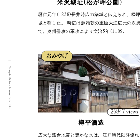
米沢城址(松が岬公園）
暦仁元年(1238)長井時広の築城と伝えられ、松
城と称した。 時広は源頼朝の重臣大江広元の次
で、奥州侵攻の軍功により文治5年(1189..
おみやげ
Yamagata Okitama Tourism Portal Site.
26847
views
樽平酒造
広大な穀倉地帯と豊かな水は、江戸時代以降優れ