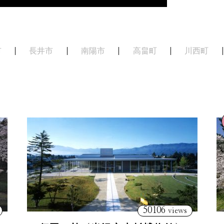
市
長井市
南陽市
高畠町
川西町
50106
views