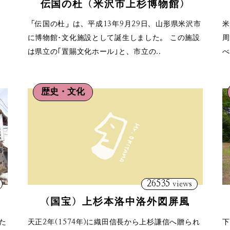
伝国の杜（米沢市上杉博物館）
岬
「伝国の杜」は、平成13年9月29日、山形県米沢市
米
男
に博物館･文化施設として誕生しました。 この施設
周
は県立の｢置賜文化ホール｣と、市立の..
べ
歴史・文化
26535
views
（国宝）上杉本洛中洛外図屏風
た
天正2年(1574年)に織田信長から上杉謙信へ贈られ
下