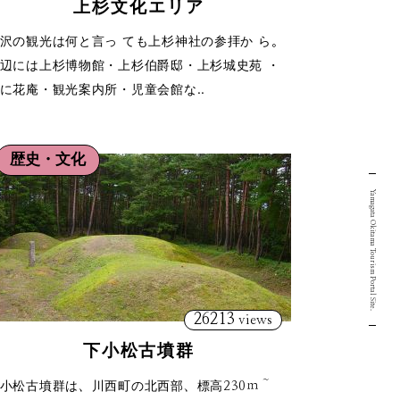
上杉文化エリア
沢の観光は何と言っ ても上杉神社の参拝か ら。
辺には上杉博物館・上杉伯爵邸・上杉城史苑 ・
に花庵・観光案内所・児童会館な..
歴史・文化
Yamagata Okitama Tourism Portal Site.
26213
views
下小松古墳群
小松古墳群は、川西町の北西部、標高230ｍ～