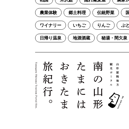
戦国
米沢鯉
隠れ蕎麦屋
農家
農業体験
郷土料理
伝統野菜
ワイナリー
いちご
りんご
ぶ
日帰り温泉
地酒酒蔵
秘湯・間欠泉