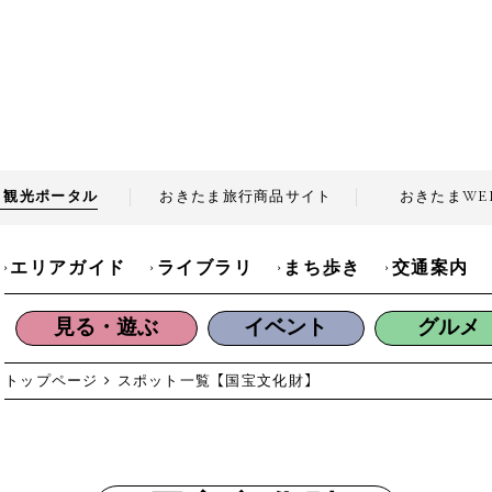
ま観光
ポータル
おきたま旅行商品
サイト
おきたま
WE
エリアガイド
ライブラリ
まち歩き
交通案内
見る・遊ぶ
イベント
グルメ
トップページ
スポット一覧
【国宝文化財】