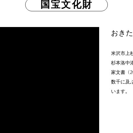
国宝文化財
おきた
米沢市上
杉本洛中洛
家文書（2
数千に及
います。