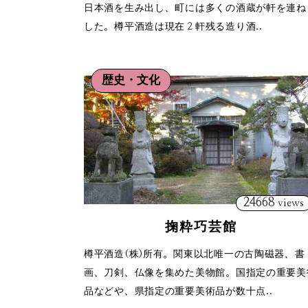
日本酒を生み出し、町には多くの酒蔵が軒を連ね
した。樽平酒造は現在２軒残る造り酒..
歴史・文化
24668
views
掬粋巧芸館
樽平酒造(株)所有。関東以北唯一の古陶磁器、書
画、刀剣、仏像を集めた美物館。国指定の重要美
品などや、県指定の重要美術品が数十点..