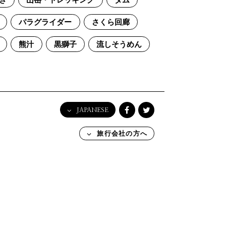
き
山岳・トレッキング
ダム
パラグライダー
さくら回廊
熊汁
黒獅子
流しそうめん
JAPANESE
English
旅行会社の方へ
日本語
한국어
简体中文
繁體中文