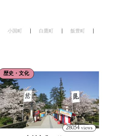
小国町
白鷹町
飯豊町
歴史・文化
28054
views