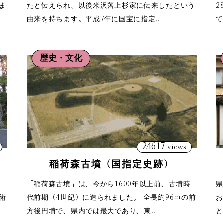
ま
たと伝えられ、以後米沢藩上杉家に伝来したという
2
由来を持ちます。平成7年に国宝に指定..
て
歴史・文化
24617
views
稲荷森古墳（国指定史跡）
「稲荷森古墳」は、今から1600年以上前、古墳時
県
術
代前期（4世紀）に造られました。 全長約96ｍの前
お
方後円墳で、県内では最大であり、東..
と