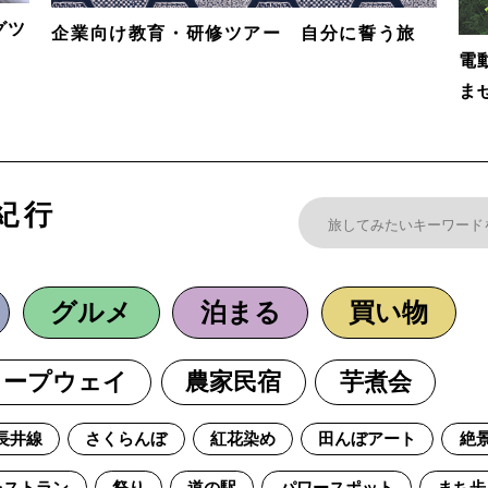
グツ
企業向け教育・研修ツアー 自分に誓う旅
電
ま
紀行
グルメ
泊まる
買い物
ロープウェイ
農家民宿
芋煮会
長井線
さくらんぼ
紅花染め
田んぼアート
絶