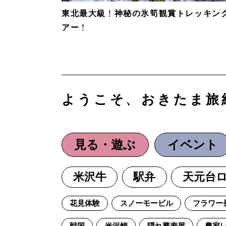
東北最大級！神秘の氷筍観賞トレッキン
アー！
ようこそ、おきたま旅
見る・遊ぶ
イベント
米沢牛
駅弁
天元台
花見体験
スノーモービル
フラワー