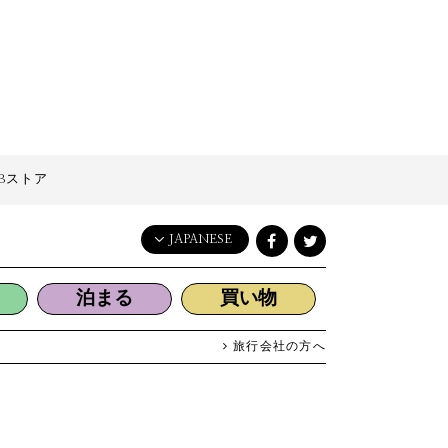
Bストア
JAPANESE
English
泊まる
買い物
日本語
한국어
旅行会社の方へ
简体中文
繁體中文