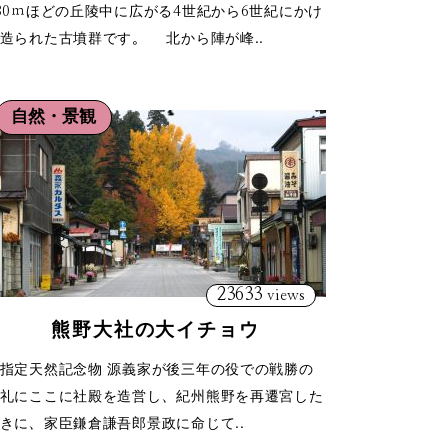
80ｍほどの丘陵中に広がる4世紀から6世紀にかけ
造られた古墳群です。 北から陣が峰..
自然・景観
23633
views
熊野大社の大イチョウ
指定天然記念物 源義家が後三年の役での戦勝の
礼にここに社殿を造営し、紀州熊野を再遷宮した
きに、家臣鎌倉謙吾郎景政に命じて..