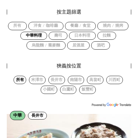
按主題篩選
所有
洋食 / 咖啡廳
餐廳 / 食堂
燒肉 / 燒烤
中華料理
壽司
日本料理
拉麵
烏龍麵 / 蕎麥麵
居酒屋
酒吧
狹義按位置
所有
米澤市
長井市
南陽市
高畠町
川西町
小國町
白鷹町
飯豐町
中華
長井市