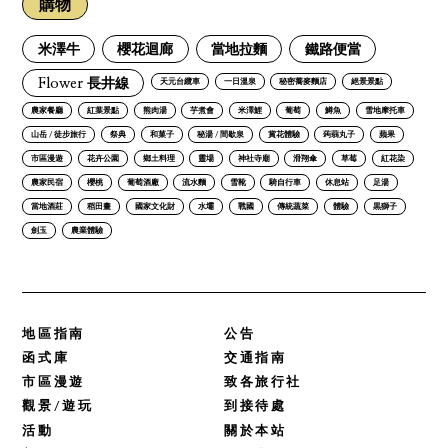
購物
米澤牛
櫻花迴廊
當地拉麵
鐵路便當
Flower 長井線
天元台纜車
一日溫泉
秘密蕎麥麵店
絕景景點
農家餐廳
紅葉景點
熊肉湯
芋煮會
米澤鯉
葡萄
鱒魚
雪地摩托車
山岳 / 徒步旅行
祭典
和菓子
秘湯 / 間歇泉
賞花體驗
蒟蒻丸子
蘋果
市區漫遊
花卉公園
鄉土料理
靈場
神社寺廟
滑翔傘
草莓
紅花染
農家民宿
櫻桃
葡萄酒廠
流水麵
雪靴
騎自行車
休息站
足湯
當地酒莊
稻田畫
國家文化財
水壩
戰國
傳統蔬菜
體驗
黒獅子
劍玉
農業體驗
地區指南
公告
函式庫
交通指南
市區漫遊
致各旅行社
觀景/遊玩
到接待處
活動
關於本站