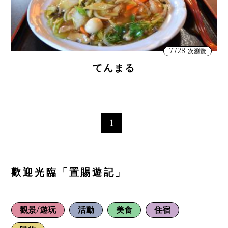
7728
次瀏覽
てんまる
1
歡迎光臨「置賜遊記」
觀景/遊玩
活動
美食
住宿