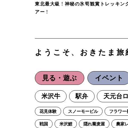
東北最大級！神秘の氷筍観賞トレッキン
アー！
ようこそ、おきたま旅
見る・遊ぶ
イベント
米沢牛
駅弁
天元台
花見体験
スノーモービル
フラワー
戦国
米沢鯉
隠れ蕎麦屋
農家