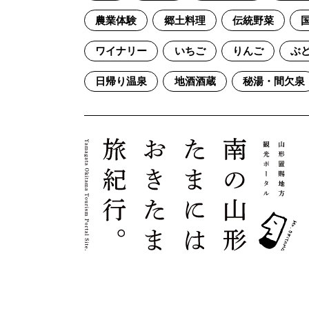
農業体験
郷土料理
伝統野菜
ワイナリー
いちご
りんご
ぶ
日帰り温泉
地酒酒蔵
秘湯・間欠泉