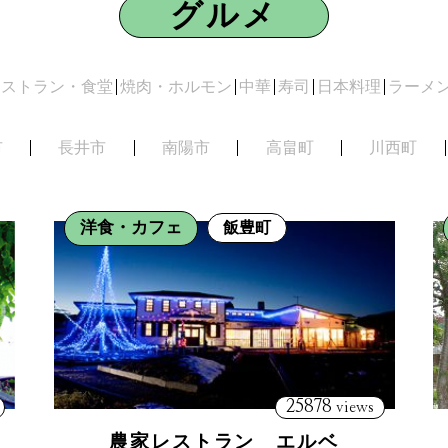
グルメ
レストラン・食堂
焼肉・ホルモン
中華
寿司
日本料理
ラーメ
市
長井市
南陽市
高畠町
川西町
洋食・カフェ
飯豊町
25878
views
農家レストラン エルベ