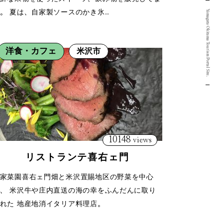
。 夏は、自家製ソースのかき氷..
Yamagata Okitama Tourism Portal Site.
洋食・カフェ
米沢市
10148
views
リストランテ喜右ェ門
家菜園喜右ェ門畑と米沢置賜地区の野菜を中心
、 米沢牛や庄内直送の海の幸をふんだんに取り
れた 地産地消イタリア料理店。