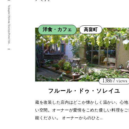
Yamagata Okitama Tourism Portal Site.
洋食・カフェ
高畠町
13867
views
フルール・ドゥ・ソレイユ
蔵を改装した店内はどこか懐かしく温かい、心地
い空間。オーナーが愛情をこめた優しい料理をご
能ください。 オーナーからのひと..