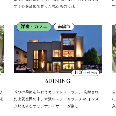
す！心を込めて作った私たちの caf..
す
洋食・カフェ
南陽市
11006
views
6DINING
よ
６つの季節を味わうカフェレストラン。 洗練され
自
堪
た上質空間の中、米沢牛ステーキランチや インス
に
タ映えするオリジナルデザートが楽し..
入