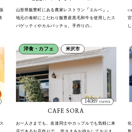
販
山形県飯豊町にある農家レストラン「エルベ」。
c
第
地元の食材にこだわり飯豊産黒毛和牛を使用したス
宮
パゲッティやカルパッチョ、手作りの..
し
洋食・カフェ
米沢市
14089
views
CAFE SORA
ス
お一人さまでも、友達同士やカップルでも気軽に来
化
店できるお店作りで、 皆さまをお待ちしておりま
新