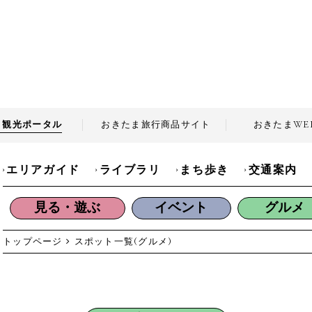
ま観光
ポータル
おきたま旅行商品
サイト
おきたま
WE
エリアガイド
ライブラリ
まち歩き
交通案内
見る・遊ぶ
イベント
グルメ
トップページ
スポット一覧
(グルメ)