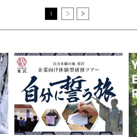
1
›
»