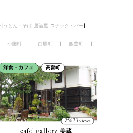
ン
うどん・そば
居酒屋
スナック・バー
小国町
白鷹町
飯豊町
洋食・カフェ
高畠町
25673
views
cafe' gallery 美蔵