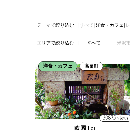
テーマで絞り込む
すべて
洋食・カフェ
エリアで絞り込む
すべて
米沢
洋食・カフェ
高畠町
30875
views
欧園Tei