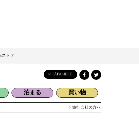
Bストア
JAPANESE
English
泊まる
買い物
日本語
한국어
旅行会社の方へ
简体中文
繁體中文