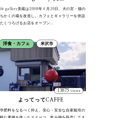
afé gallery美蔵は2008年４月20日、犬の宮・猫の
ちかくの蔵を改造し、カフェとギャラリーを併設
たくつろげるお店をオープン..
洋食・カフェ
米沢市
13875
views
よってってCAFFE
学肥料をなるべく抑え、安心・安全な自家栽培の
鮮な果物を使ったスイーツ、飲み物を販売してま