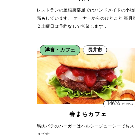
レストランの屋根裏部屋ではハンドメイドの小物
売もしています。 オーナーからのひとこと 毎月
２土曜日は予約なしで営業します..
洋食・カフェ
長井市
14636
views
春まちカフェ
馬肉パテのバーガーはヘルシージューシーでおス
メです。