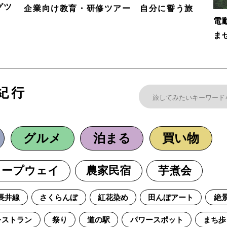
グツ
企業向け教育・研修ツアー 自分に誓う旅
電
ま
紀行
グルメ
泊まる
買い物
ロープウェイ
農家民宿
芋煮会
長井線
さくらんぼ
紅花染め
田んぼアート
絶
レストラン
祭り
道の駅
パワースポット
まち歩