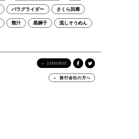
パラグライダー
さくら回廊
熊汁
黒獅子
流しそうめん
JAPANESE
English
旅行会社の方へ
日本語
한국어
简体中文
繁體中文