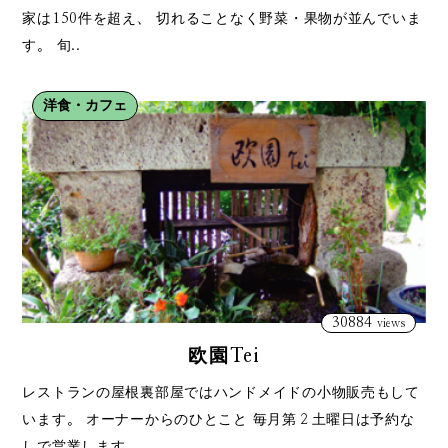
家は150件を超え、 切れることなく野菜・果物が並んでいま
す。 旬..
洋食・カフェ
30884
views
欧園Tei
レストランの屋根裏部屋ではハンドメイドの小物販売もして
います。 オーナーからのひとこと 毎月第２土曜日は予約な
しで営業します..