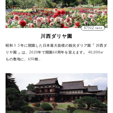
47512
views
川西ダリヤ園
昭和３５年に開園した日本最大規模の観光ダリア園「 川西ダ
リヤ園 」は、2020年で開園60周年を迎えます。 40,000㎡
もの敷地に、650種..