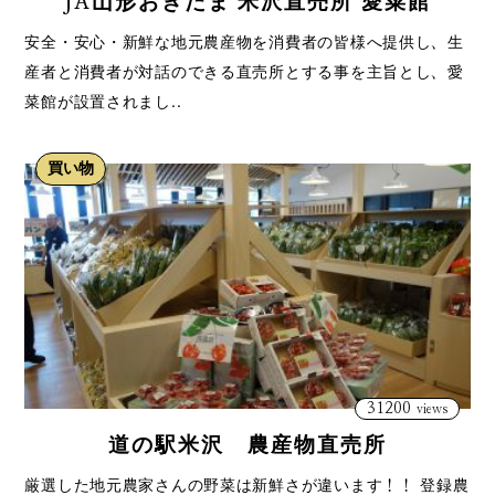
JA山形おきたま 米沢直売所 愛菜館
安全・安心・新鮮な地元農産物を消費者の皆様へ提供し、生
産者と消費者が対話のできる直売所とする事を主旨とし、愛
菜館が設置されまし..
買い物
31200
views
道の駅米沢 農産物直売所
厳選した地元農家さんの野菜は新鮮さが違います！！ 登録農