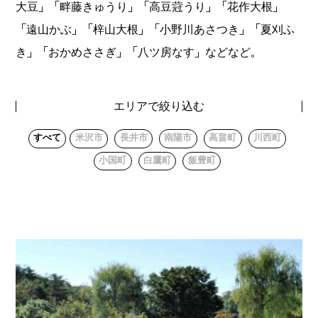
大豆」「畔藤きゅうり」「高豆蒄うり」「花作大根」
「遠山かぶ」「梓山大根」「小野川あさつき」「夏刈ふ
き」「おかめささぎ」「八ツ房なす」などなど。
エリアで絞り込む
すべて
米沢市
長井市
南陽市
高畠町
川西町
小国町
白鷹町
飯豊町