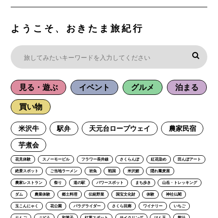
ようこそ、おきたま旅紀行
見る・遊ぶ
イベント
グルメ
泊まる
買い物
米沢牛
駅弁
天元台ロープウェイ
農家民宿
芋煮会
花見体験
スノーモービル
フラワー長井線
さくらんぼ
紅花染め
田んぼアート
絶景スポット
ご当地ラーメン
岩魚
戦国
米沢鯉
隠れ蕎麦屋
農家レストラン
祭り
道の駅
パワースポット
まち歩き
山岳・トレッキング
ダム
農業体験
郷土料理
伝統野菜
国宝文化財
体験
神社仏閣
玉こんにゃく
花公園
パラグライダー
さくら回廊
ワイナリー
いちご
りんご
ぶどう
和菓子
紅葉スポット
サイクリング
けん玉
熊汁