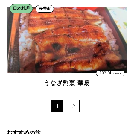
日本料理
長井市
10374
views
うなぎ割烹 華扇
1
›
おすすめの旅