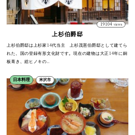
19104
views
上杉伯爵邸
上杉伯爵邸は上杉家14代当主 上杉茂憲伯爵邸として建てら
れた、国の登録有形文化財です。現在の建物は大正14年に銅
板葺き、総ヒノキの..
日本料理
米沢市