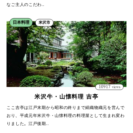
なご主人のこだわ..
日本料理
米沢市
10917
views
米沢牛・山懐料理 吉亭
ここ吉亭は江戸末期から昭和の終りまで絹織物織元を営んで
おり、平成元年米沢牛・山懐料理の料理屋として生まれ変わ
りました。江戸後期..