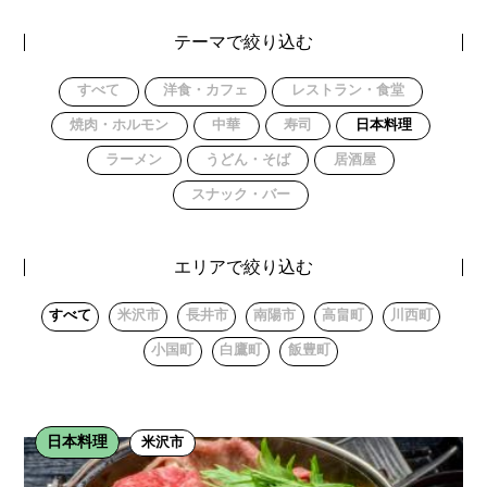
テーマで絞り込む
すべて
洋食・カフェ
レストラン・食堂
焼肉・ホルモン
中華
寿司
日本料理
ラーメン
うどん・そば
居酒屋
スナック・バー
エリアで絞り込む
すべて
米沢市
長井市
南陽市
高畠町
川西町
小国町
白鷹町
飯豊町
日本料理
米沢市