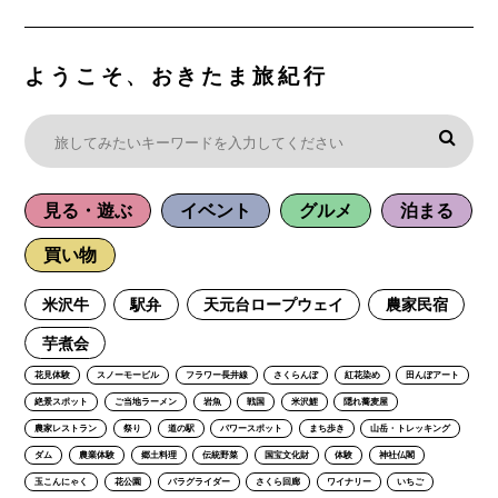
ようこそ、おきたま旅紀行
見る・遊ぶ
イベント
グルメ
泊まる
買い物
米沢牛
駅弁
天元台ロープウェイ
農家民宿
芋煮会
花見体験
スノーモービル
フラワー長井線
さくらんぼ
紅花染め
田んぼアート
絶景スポット
ご当地ラーメン
岩魚
戦国
米沢鯉
隠れ蕎麦屋
農家レストラン
祭り
道の駅
パワースポット
まち歩き
山岳・トレッキング
ダム
農業体験
郷土料理
伝統野菜
国宝文化財
体験
神社仏閣
玉こんにゃく
花公園
パラグライダー
さくら回廊
ワイナリー
いちご