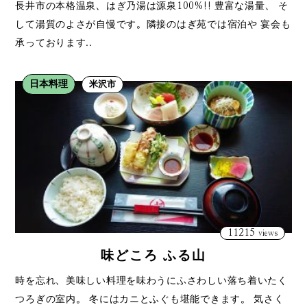
長井市の本格温泉、はぎ乃湯は源泉100%!! 豊富な湯量、 そ
して湯質のよさが自慢です。隣接のはぎ苑では宿泊や 宴会も
承っております..
日本料理
米沢市
11215
views
味どころ ふる山
時を忘れ、美味しい料理を味わうにふさわしい落ち着いたく
つろぎの室内。 冬にはカニとふぐも堪能できます。 気さく