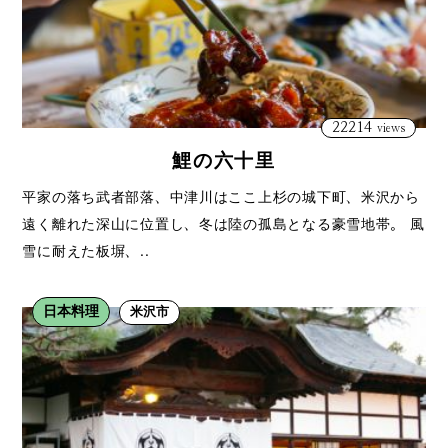
22214
views
鯉の六十里
平家の落ち武者部落、中津川はここ上杉の城下町、米沢から
遠く離れた深山に位置し、冬は陸の孤島となる豪雪地帯。 風
雪に耐えた板塀、..
日本料理
米沢市