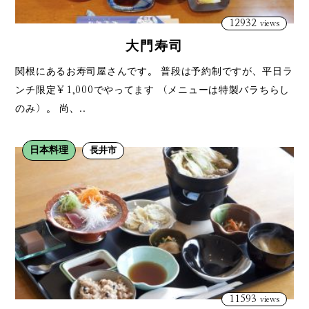
12932
views
大門寿司
関根にあるお寿司屋さんです。 普段は予約制ですが、平日ラ
ンチ限定￥1,000でやってます （メニューは特製バラちらし
のみ）。 尚、..
日本料理
長井市
11593
views