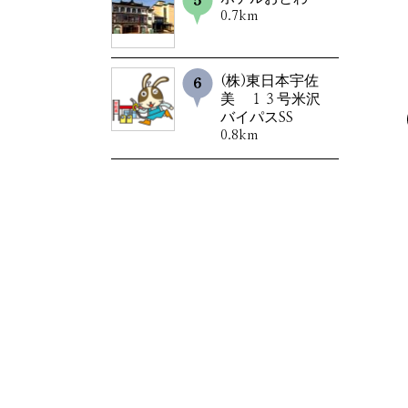
0.7km
(株)東日本宇佐
美 １３号米沢
バイパスSS
0.8km