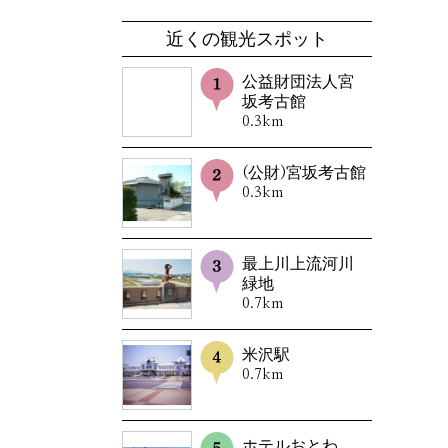
近くの観光スポット
公益財団法人宮
坂考古館
0.3km
(公財)宮坂考古館
0.3km
最上川上流河川
緑地
0.7km
米沢駅
0.7km
ホテルおとわ