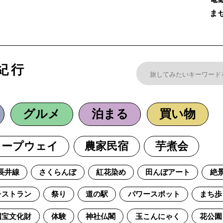
ま
紀行
グルメ
泊まる
買い物
ロープウェイ
農家民宿
芋煮会
長井線
さくらんぼ
紅花染め
田んぼアート
絶
レストラン
祭り
道の駅
パワースポット
まち歩
国宝文化財
体験
神社仏閣
玉こんにゃく
花公園