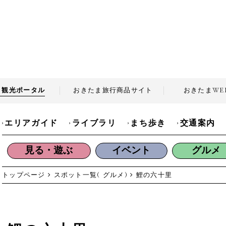
ま観光
ポータル
おきたま旅行商品
サイト
おきたま
WE
エリアガイド
ライブラリ
まち歩き
交通案内
見る・遊ぶ
イベント
グルメ
トップページ
スポット一覧( グルメ)
鯉の六十里