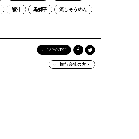
熊汁
黒獅子
流しそうめん
JAPANESE
English
旅行会社の方へ
日本語
한국어
简体中文
繁體中文