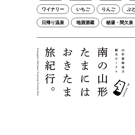
ワイナリー
いちご
りんご
ぶ
日帰り温泉
地酒酒蔵
秘湯・間欠泉