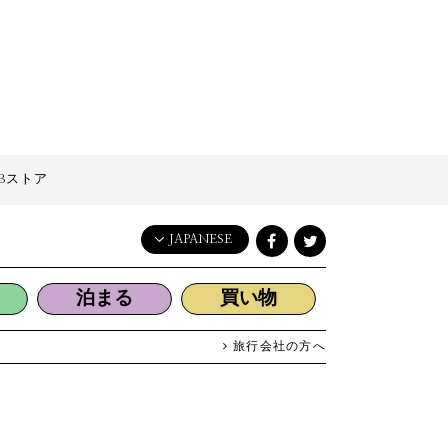
Bストア
JAPANESE
English
泊まる
買い物
日本語
한국어
旅行会社の方へ
简体中文
繁體中文