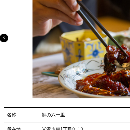
名称
鯉の六十里
所在地
米沢市東1丁目8-18