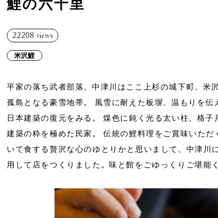
鯉の六十里
22208
views
米沢鯉
平家の落ち武者部落、中津川はここ上杉の城下町、米
孤島となる豪雪地帯。 風雪に耐えた板塀、温もりを伝
日本建築の復元をみる。 煤色に鈍く光る太い柱、格子
建築の粋を極めた民家。 伝統の鯉料理をご賞味いただ
いて食する贅沢な心のゆとりかと思いまして、中津川に
用して店をつくりました。味と館をごゆっくりご堪能