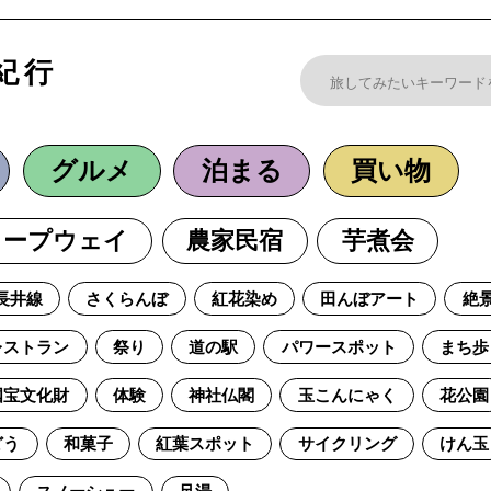
紀行
グルメ
泊まる
買い物
ロープウェイ
農家民宿
芋煮会
長井線
さくらんぼ
紅花染め
田んぼアート
絶
レストラン
祭り
道の駅
パワースポット
まち歩
国宝文化財
体験
神社仏閣
玉こんにゃく
花公園
どう
和菓子
紅葉スポット
サイクリング
けん玉