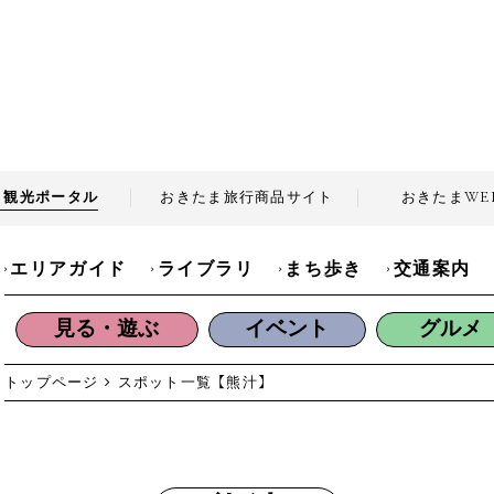
ま観光
ポータル
おきたま旅行商品
サイト
おきたま
WE
エリアガイド
ライブラリ
まち歩き
交通案内
見る・遊ぶ
イベント
グルメ
トップページ
スポット一覧
【熊汁】