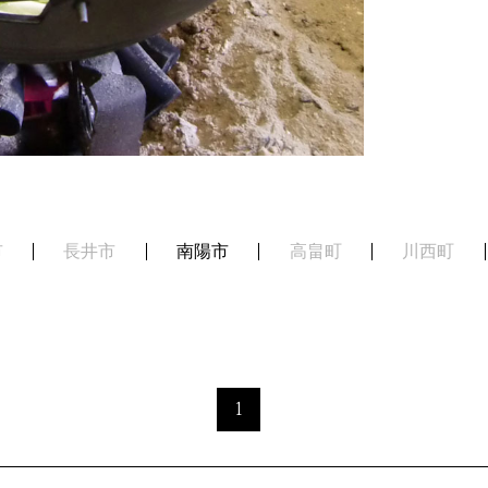
市
長井市
南陽市
高畠町
川西町
1