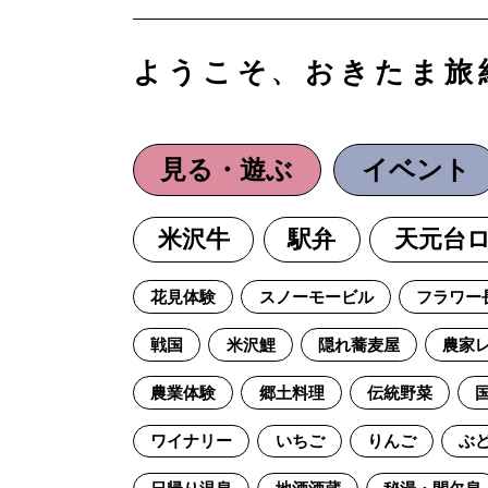
ようこそ、おきたま旅
見る・遊ぶ
イベント
米沢牛
駅弁
天元台
花見体験
スノーモービル
フラワー
戦国
米沢鯉
隠れ蕎麦屋
農家
農業体験
郷土料理
伝統野菜
ワイナリー
いちご
りんご
ぶ