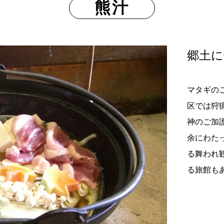
熊汁
郷土に
マタギの
区では狩
神のご加
余にわた
る舞われ
る旅館も