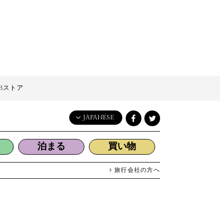
Bストア
JAPANESE
English
泊まる
買い物
日本語
한국어
旅行会社の方へ
简体中文
繁體中文