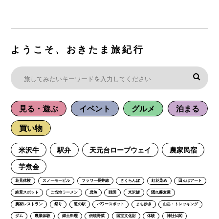
ようこそ、おきたま旅紀行
見る・遊ぶ
イベント
グルメ
泊まる
買い物
米沢牛
駅弁
天元台ロープウェイ
農家民宿
芋煮会
花見体験
スノーモービル
フラワー長井線
さくらんぼ
紅花染め
田んぼアート
絶景スポット
ご当地ラーメン
岩魚
戦国
米沢鯉
隠れ蕎麦屋
農家レストラン
祭り
道の駅
パワースポット
まち歩き
山岳・トレッキング
ダム
農業体験
郷土料理
伝統野菜
国宝文化財
体験
神社仏閣