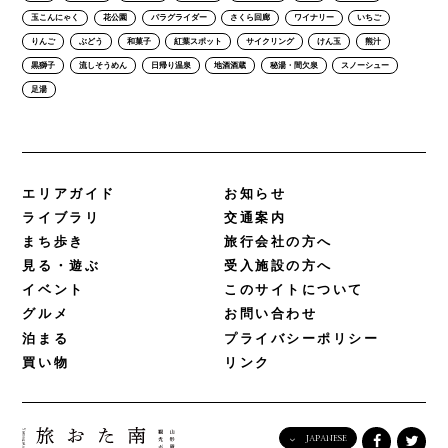
玉こんにゃく
花公園
パラグライダー
さくら回廊
ワイナリー
いちご
りんご
ぶどう
和菓子
紅葉スポット
サイクリング
けん玉
熊汁
黒獅子
流しそうめん
日帰り温泉
地酒酒蔵
秘湯・間欠泉
スノーシュー
足湯
エリアガイド
お知らせ
ライブラリ
交通案内
まち歩き
旅行会社の方へ
見る・遊ぶ
受入施設の方へ
イベント
このサイトについて
グルメ
お問い合わせ
泊まる
プライバシーポリシー
買い物
リンク
JAPANESE