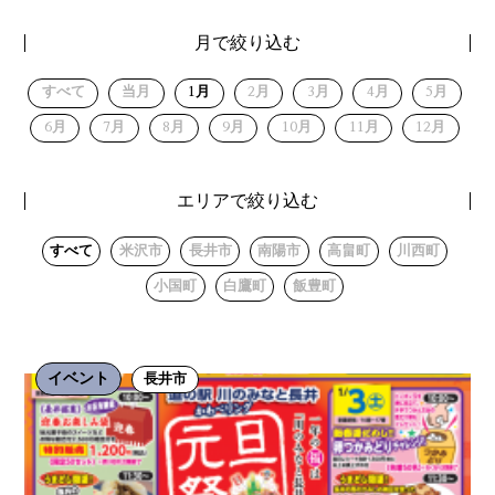
月で絞り込む
すべて
当月
1月
2月
3月
4月
5月
6月
7月
8月
9月
10月
11月
12月
エリアで絞り込む
すべて
米沢市
長井市
南陽市
高畠町
川西町
小国町
白鷹町
飯豊町
イベント
長井市