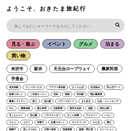
ようこそ、おきたま旅紀行
見る・遊ぶ
イベント
グルメ
泊まる
買い物
米沢牛
駅弁
天元台ロープウェイ
農家民宿
芋煮会
花見体験
スノーモービル
フラワー長井線
さくらんぼ
紅花染め
田んぼアート
絶景スポット
ご当地ラーメン
岩魚
戦国
米沢鯉
隠れ蕎麦屋
農家レストラン
祭り
道の駅
パワースポット
まち歩き
山岳・トレッキング
ダム
農業体験
郷土料理
伝統野菜
国宝文化財
体験
神社仏閣
玉こんにゃく
花公園
パラグライダー
さくら回廊
ワイナリー
いちご
りんご
ぶどう
和菓子
紅葉スポット
サイクリング
けん玉
熊汁
黒獅子
流しそうめん
日帰り温泉
地酒酒蔵
秘湯・間欠泉
スノーシュー