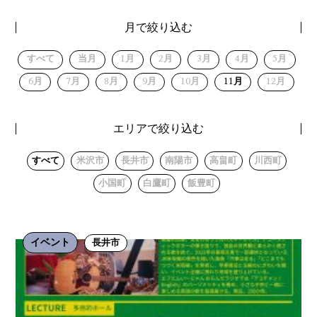
月で絞り込む
すべて
当月
1月
2月
3月
4月
5月
6月
7月
8月
9月
10月
11月
12月
エリアで絞り込む
すべて
米沢市
長井市
南陽市
高畠町
川西町
小国町
白鷹町
飯豊町
イベント
長井市