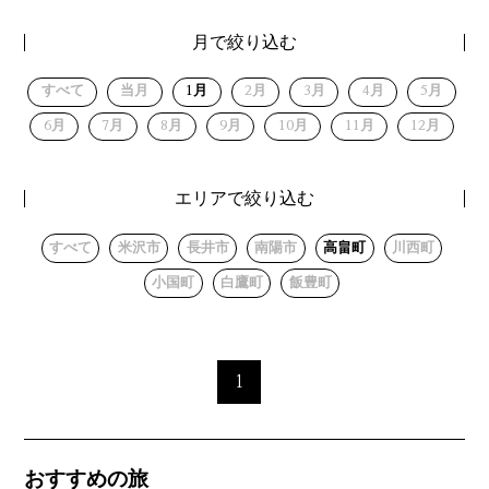
月で絞り込む
すべて
当月
1月
2月
3月
4月
5月
6月
7月
8月
9月
10月
11月
12月
エリアで絞り込む
すべて
米沢市
長井市
南陽市
高畠町
川西町
小国町
白鷹町
飯豊町
1
おすすめの旅