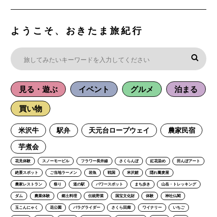
ようこそ、おきたま旅紀行
見る・遊ぶ
イベント
グルメ
泊まる
買い物
米沢牛
駅弁
天元台ロープウェイ
農家民宿
芋煮会
花見体験
スノーモービル
フラワー長井線
さくらんぼ
紅花染め
田んぼアート
絶景スポット
ご当地ラーメン
岩魚
戦国
米沢鯉
隠れ蕎麦屋
農家レストラン
祭り
道の駅
パワースポット
まち歩き
山岳・トレッキング
ダム
農業体験
郷土料理
伝統野菜
国宝文化財
体験
神社仏閣
玉こんにゃく
花公園
パラグライダー
さくら回廊
ワイナリー
いちご