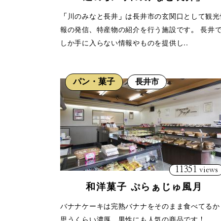
「川のみなと長井」は長井市の玄関口として観光
報の発信、特産物の紹介を行う施設です。 長井
しか手に入らない情報やものを提供し..
パン・菓子
長井市
11351
views
和洋菓子 ぷらぁじゅ風月
バナナケーキは完熟バナナをそのまま食べてるか
思うくらい濃厚、男性にも人気の商品です！