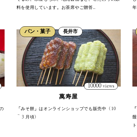
料を使用しています。お茶席やご贈答..
年
パン・菓子
長井市
10000
views
萬寿屋
の
「みそ餅」はオンラインショップでも販売中（10
『
～３月頃）
饅
ト