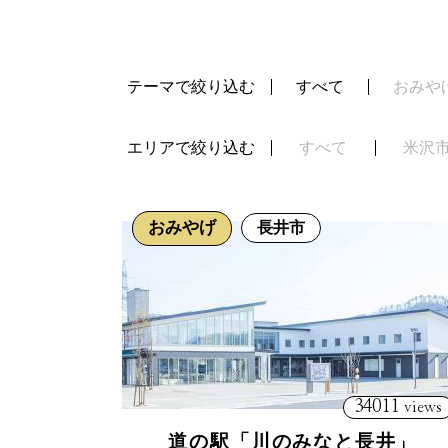
テーマで絞り込む
すべて
おみや
エリアで絞り込む
すべて
米沢
おみやげ
長井市
34011
views
道の駅「川のみなと長井」