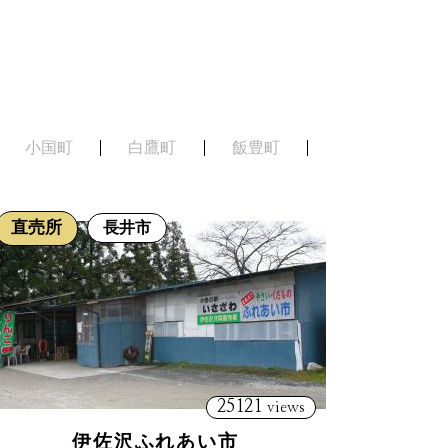
小国町
白鷹町
飯豊町
直売所
長井市
25121
views
伊佐沢ふれあい市