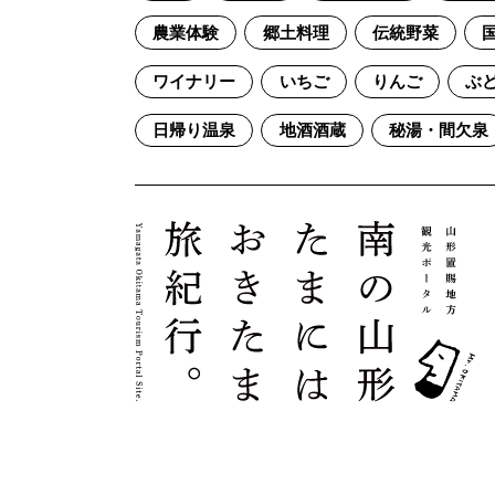
農業体験
郷土料理
伝統野菜
ワイナリー
いちご
りんご
ぶ
日帰り温泉
地酒酒蔵
秘湯・間欠泉