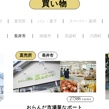
買い物
げ
直売所
パン・菓子
スーパー・薬局
市
長井市
南陽市
高畠町
川西町
直売所
長井市
27588
views
おらんだ市場菜なポート