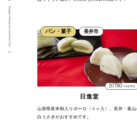
Yamagata Okitama Tourism Portal Site.
パン・菓子
長井市
10780
views
日進堂
山形県産米粉入りボーロ（６ヶ入）、長井・葉山
白うさぎがおすすめです。