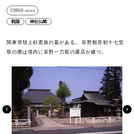
10868
views
戦国
神社仏閣
関東管領上杉憲政の墓がある。 笹野観音初十七堂
祭の際は境内に笹野一刀彫の露店が建つ。