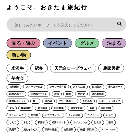
ようこそ、おきたま旅紀行
見る・遊ぶ
イベント
グルメ
泊まる
買い物
米沢牛
駅弁
天元台ロープウェイ
農家民宿
芋煮会
花見体験
スノーモービル
フラワー長井線
さくらんぼ
紅花染め
田んぼアート
絶景スポット
ご当地ラーメン
岩魚
戦国
米沢鯉
隠れ蕎麦屋
農家レストラン
祭り
道の駅
パワースポット
まち歩き
山岳・トレッキング
ダム
農業体験
郷土料理
伝統野菜
国宝文化財
体験
神社仏閣
玉こんにゃく
花公園
パラグライダー
さくら回廊
ワイナリー
いちご
りんご
ぶどう
和菓子
紅葉スポット
サイクリング
けん玉
熊汁
黒獅子
流しそうめん
日帰り温泉
地酒酒蔵
秘湯・間欠泉
スノーシュー