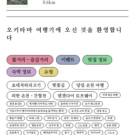
0.6km
오키타마 여행기에 오신 것을 환영합니
다
볼거리・즐길거리
이벤트
맛집 정보
숙박 정보
쇼핑
요네자와쇠고기
벚꽃길
당일 온천 여행
외딴 온천・간헐천
덴겐다이 로프웨이
지역 특산 라멘
절경 포인트
에키벤(기차역 도시락)
플라워 나가이선
농가 레스토랑
이모니카이 행사(야외에서 토란국을 끓여먹는 행사)
숨겨진 소바 맛집
단풍 명소
꽃놀이 체험
파워 스팟
거리 걷기
산악・트레킹
곰고기 된장국
축제
요네자와 잉어
향토요리
신사와 절
족탕
스노모빌
체리
농촌 민박
곤들매기
사이클링
패러글라이더
딸기
화과자
와이너리
스노슈