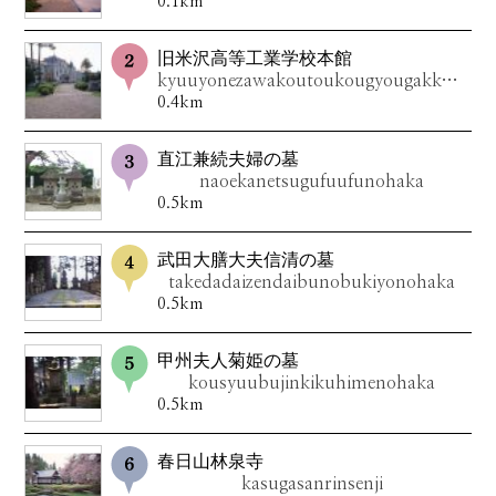
0.1km
旧米沢高等工業学校本館
kyuuyonezawakoutoukougyougakkouhonkan
0.4km
直江兼続夫婦の墓
naoekanetsugufuufunohaka
0.5km
武田大膳大夫信清の墓
takedadaizendaibunobukiyonohaka
0.5km
甲州夫人菊姫の墓
kousyuubujinkikuhimenohaka
0.5km
春日山林泉寺
kasugasanrinsenji