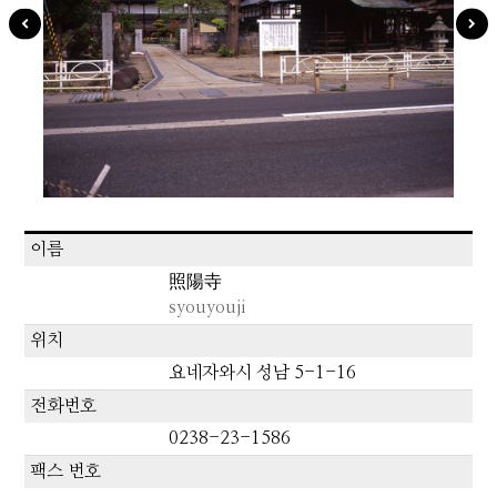
이름
照陽寺
syouyouji
위치
요네자와시 성남 5-1-16
전화번호
0238-23-1586
팩스 번호