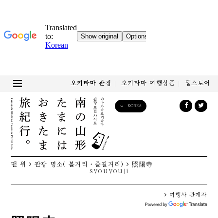
오키타마 관광
오키타마 여행상품
웹스토어
KOREA
English
日本語
한국어
简体中文
맨 위
관광 명소( 볼거리・즐길거리)
照陽寺
繁體中文
syouyouji
여행사 관계자