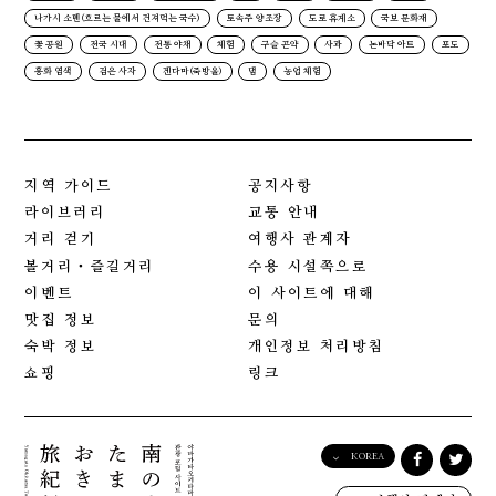
나가시 소멘(흐르는 물에서 건져먹는 국수)
토속주 양조장
도로 휴게소
국보 문화재
꽃 공원
전국 시대
전통 야채
체험
구슬 곤약
사과
논바닥 아트
포도
홍화 염색
검은 사자
겐다마(죽방울)
댐
농업 체험
지역 가이드
공지사항
라이브러리
교통 안내
거리 걷기
여행사 관계자
볼거리・즐길거리
수용 시설쪽으로
이벤트
이 사이트에 대해
맛집 정보
문의
숙박 정보
개인정보 처리방침
쇼핑
링크
KOREA
English