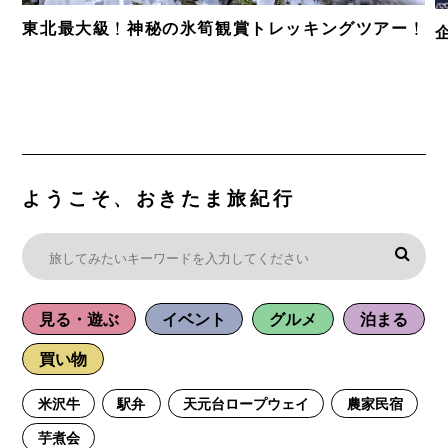
東北最大級！神秘の氷筍観賞トレッキングツアー！
ようこそ、おきたま旅紀行
見る・遊ぶ
イベント
グルメ
泊まる
買い物
米沢牛
駅弁
天元台ロープウェイ
農家民宿
芋煮会