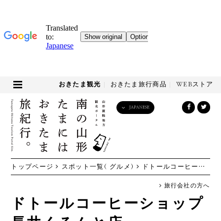
おきたま観光
おきたま旅行商品
WEBストア
JAPANESE
English
日本語
한국어
简体中文
トップページ
スポット一覧( グルメ)
ドトールコーヒーショップ 長井くるんと店
繁體中文
旅行会社の方へ
ドトールコーヒーショップ