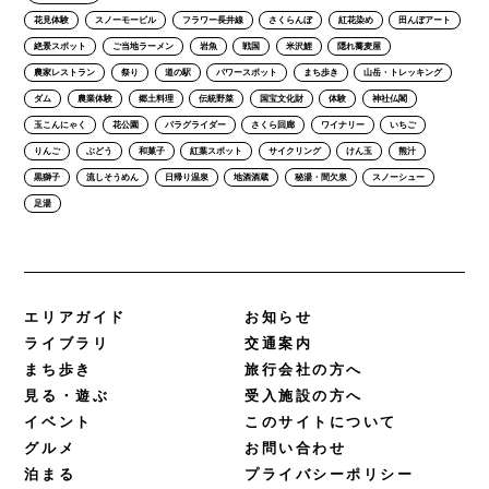
花見体験
スノーモービル
フラワー長井線
さくらんぼ
紅花染め
田んぼアート
絶景スポット
ご当地ラーメン
岩魚
戦国
米沢鯉
隠れ蕎麦屋
農家レストラン
祭り
道の駅
パワースポット
まち歩き
山岳・トレッキング
ダム
農業体験
郷土料理
伝統野菜
国宝文化財
体験
神社仏閣
玉こんにゃく
花公園
パラグライダー
さくら回廊
ワイナリー
いちご
りんご
ぶどう
和菓子
紅葉スポット
サイクリング
けん玉
熊汁
黒獅子
流しそうめん
日帰り温泉
地酒酒蔵
秘湯・間欠泉
スノーシュー
足湯
エリアガイド
お知らせ
ライブラリ
交通案内
まち歩き
旅行会社の方へ
見る・遊ぶ
受入施設の方へ
イベント
このサイトについて
グルメ
お問い合わせ
泊まる
プライバシーポリシー