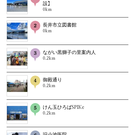
設】
0km
長井市立図書館
0km
ながい黒獅子の里案内人
0.2km
御殿通り
0.2km
けん玉ひろばSPIKe
0.2km
旧小池医院