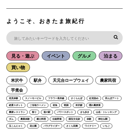
ようこそ、おきたま旅紀行
見る・遊ぶ
イベント
グルメ
泊まる
買い物
米沢牛
駅弁
天元台ロープウェイ
農家民宿
芋煮会
花見体験
スノーモービル
フラワー長井線
さくらんぼ
紅花染め
田んぼアート
絶景スポット
ご当地ラーメン
岩魚
戦国
米沢鯉
隠れ蕎麦屋
農家レストラン
祭り
道の駅
パワースポット
まち歩き
山岳・トレッキング
ダム
農業体験
郷土料理
伝統野菜
国宝文化財
体験
神社仏閣
玉こんにゃく
花公園
パラグライダー
さくら回廊
ワイナリー
いちご