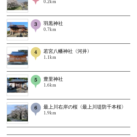
0.2km
羽黒神社
0.7km
若宮八幡神社（河井）
1.1km
豊里神社
1.6km
最上川右岸の桜（最上川堤防千本桜）
1.9km