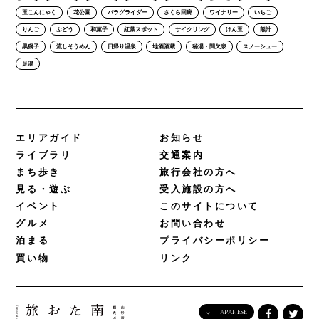
玉こんにゃく
花公園
パラグライダー
さくら回廊
ワイナリー
いちご
りんご
ぶどう
和菓子
紅葉スポット
サイクリング
けん玉
熊汁
黒獅子
流しそうめん
日帰り温泉
地酒酒蔵
秘湯・間欠泉
スノーシュー
足湯
エリアガイド
お知らせ
ライブラリ
交通案内
まち歩き
旅行会社の方へ
見る・遊ぶ
受入施設の方へ
イベント
このサイトについて
グルメ
お問い合わせ
泊まる
プライバシーポリシー
買い物
リンク
JAPANESE