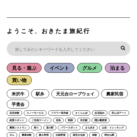
ようこそ、おきたま旅紀行
見る・遊ぶ
イベント
グルメ
泊まる
買い物
米沢牛
駅弁
天元台ロープウェイ
農家民宿
芋煮会
花見体験
スノーモービル
フラワー長井線
さくらんぼ
紅花染め
田んぼアート
絶景スポット
ご当地ラーメン
岩魚
戦国
米沢鯉
隠れ蕎麦屋
農家レストラン
祭り
道の駅
パワースポット
まち歩き
山岳・トレッキング
ダム
農業体験
郷土料理
伝統野菜
国宝文化財
体験
神社仏閣