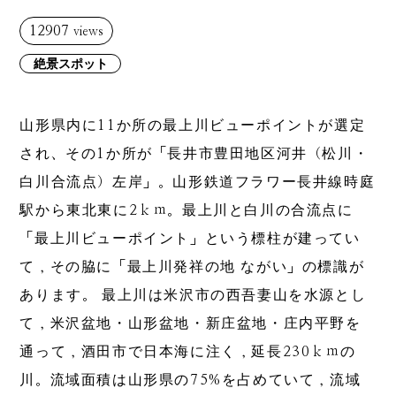
12907
views
絶景スポット
山形県内に11か所の最上川ビューポイントが選定
され、その1か所が「長井市豊田地区河井（松川・
白川合流点）左岸」。山形鉄道フラワー長井線時庭
駅から東北東に2ｋｍ。最上川と白川の合流点に
「最上川ビューポイント」という標柱が建ってい
て，その脇に「最上川発祥の地 ながい」の標識が
あります。 最上川は米沢市の西吾妻山を水源とし
て，米沢盆地・山形盆地・新庄盆地・庄内平野を
通って，酒田市で日本海に注く，延長230ｋｍの
川。流域面積は山形県の75%を占めていて，流域