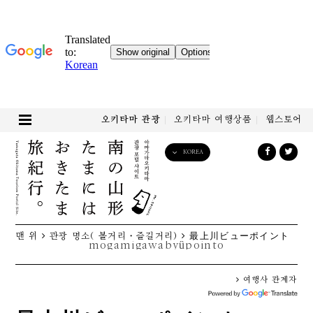
오키타마 관광
오키타마 여행상품
웹스토어
KOREA
English
日本語
한국어
简体中文
맨 위
관광 명소( 볼거리・즐길거리)
最上川ビューポイント
繁體中文
mogamigawabyûpointo
여행사 관계자