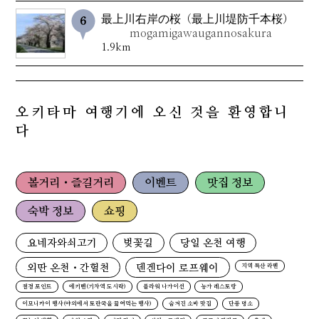
最上川右岸の桜（最上川堤防千本桜）
mogamigawaugannosakura
1.9km
오키타마 여행기에 오신 것을 환영합니
다
볼거리・즐길거리
이벤트
맛집 정보
숙박 정보
쇼핑
요네자와쇠고기
벚꽃길
당일 온천 여행
외딴 온천・간헐천
덴겐다이 로프웨이
지역 특산 라멘
절경 포인트
에키벤(기차역 도시락)
플라워 나가이선
농가 레스토랑
이모니카이 행사(야외에서 토란국을 끓여먹는 행사)
숨겨진 소바 맛집
단풍 명소