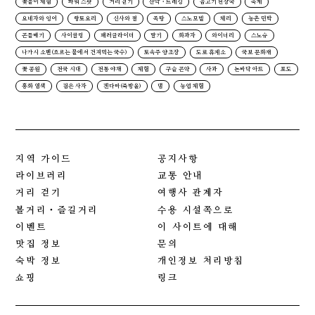
꽃놀이 체험
파워 스팟
거리 걷기
산악・트레킹
곰고기 된장국
축제
요네자와 잉어
향토요리
신사와 절
족탕
스노모빌
체리
농촌 민박
곤들매기
사이클링
패러글라이더
딸기
화과자
와이너리
스노슈
나가시 소멘(흐르는 물에서 건져먹는 국수)
토속주 양조장
도로 휴게소
국보 문화재
꽃 공원
전국 시대
전통 야채
체험
구슬 곤약
사과
논바닥 아트
포도
홍화 염색
검은 사자
겐다마(죽방울)
댐
농업 체험
지역 가이드
공지사항
라이브러리
교통 안내
거리 걷기
여행사 관계자
볼거리・즐길거리
수용 시설쪽으로
이벤트
이 사이트에 대해
맛집 정보
문의
숙박 정보
개인정보 처리방침
쇼핑
링크