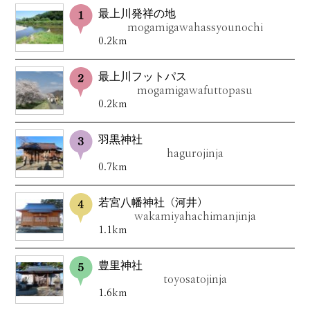
最上川発祥の地
mogamigawahassyounochi
0.2km
最上川フットパス
mogamigawafuttopasu
0.2km
羽黒神社
hagurojinja
0.7km
若宮八幡神社（河井）
wakamiyahachimanjinja
1.1km
豊里神社
toyosatojinja
1.6km