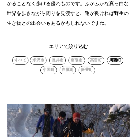
かることなく歩ける優れものです。ふかふかな真っ白な
世界を歩きながら周りを見渡すと、運が良ければ野生の
生き物との出会いもあるかもしれないですね。
エリアで絞り込む
すべて
米沢市
長井市
南陽市
高畠町
川西町
小国町
白鷹町
飯豊町