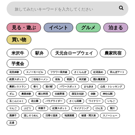
見る・遊ぶ
イベント
グルメ
泊まる
買い物
米沢牛
駅弁
天元台ロープウェイ
農家民宿
芋煮会
花見体験
スノーモービル
フラワー長井線
さくらんぼ
紅花染め
田んぼアート
絶景スポット
ご当地ラーメン
岩魚
戦国
米沢鯉
隠れ蕎麦屋
農家レストラン
祭り
道の駅
パワースポット
まち歩き
山岳・トレッキング
ダム
農業体験
郷土料理
伝統野菜
国宝文化財
体験
神社仏閣
玉こんにゃく
花公園
パラグライダー
さくら回廊
ワイナリー
いちご
りんご
ぶどう
和菓子
紅葉スポット
サイクリング
けん玉
熊汁
黒獅子
流しそうめん
日帰り温泉
地酒酒蔵
秘湯・間欠泉
スノーシュー
足湯