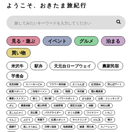
ようこそ、おきたま旅紀行
見る・遊ぶ
イベント
グルメ
泊まる
買い物
米沢牛
駅弁
天元台ロープウェイ
農家民宿
芋煮会
花見体験
スノーモービル
フラワー長井線
さくらんぼ
紅花染め
田んぼアート
絶景スポット
ご当地ラーメン
岩魚
戦国
米沢鯉
隠れ蕎麦屋
農家レストラン
祭り
道の駅
パワースポット
まち歩き
山岳・トレッキング
ダム
農業体験
郷土料理
伝統野菜
国宝文化財
体験
神社仏閣
玉こんにゃく
花公園
パラグライダー
さくら回廊
ワイナリー
いちご
りんご
ぶどう
和菓子
紅葉スポット
サイクリング
けん玉
熊汁
黒獅子
流しそうめん
日帰り温泉
地酒酒蔵
秘湯・間欠泉
スノーシュー