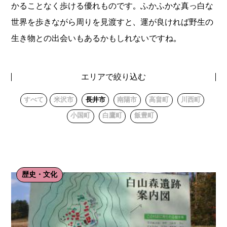
かることなく歩ける優れものです。ふかふかな真っ白な
世界を歩きながら周りを見渡すと、運が良ければ野生の
生き物との出会いもあるかもしれないですね。
エリアで絞り込む
すべて
米沢市
長井市
南陽市
高畠町
川西町
小国町
白鷹町
飯豊町
歴史・文化