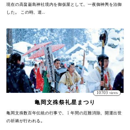
現在の高畠巌島神社境内を御仮屋として、一夜御神輿を泊御
した。 この時、道..
10703
views
亀岡文殊祭礼星まつり
亀岡文殊数百年伝統の行事で、１年間の厄難消除、開運出世
の祈祷が行われる。