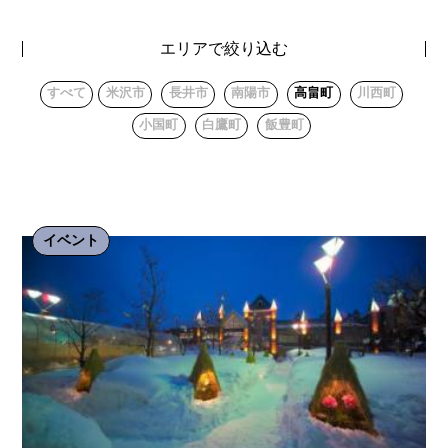
エリアで絞り込む
すべて
米沢市
長井市
南陽市
高畠町
川西町
小国町
白鷹町
飯豊町
イベント