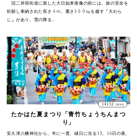
旧二井宿街道に面した大日如来座像の前には、旅の安全を
祈願し奉納された長さ４ｍ、重さ3００㎏を越す「大わら
じ」があり、雪の降る..
14132
views
たかはた夏まつり「青竹ちょうちんまつ
り」
安久津八幡神社から、年に一度、縁日に当る15、16日の夜、