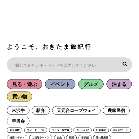
ようこそ、おきたま旅紀行
見る・遊ぶ
イベント
グルメ
泊まる
買い物
米沢牛
駅弁
天元台ロープウェイ
農家民宿
芋煮会
花見体験
スノーモービル
フラワー長井線
さくらんぼ
紅花染め
田んぼアート
絶景スポット
ご当地ラーメン
岩魚
戦国
米沢鯉
隠れ蕎麦屋