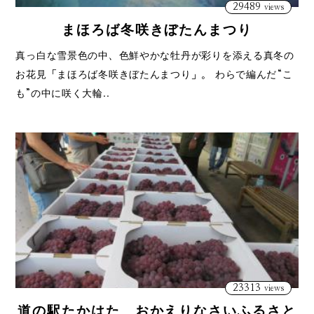
29489
views
まほろば冬咲きぼたんまつり
真っ白な雪景色の中、色鮮やかな牡丹が彩りを添える真冬の
お花見「まほろば冬咲きぼたんまつり」。 わらで編んだ“こ
も”の中に咲く大輪..
23313
views
道の駅たかはた おかえりなさいふるさと