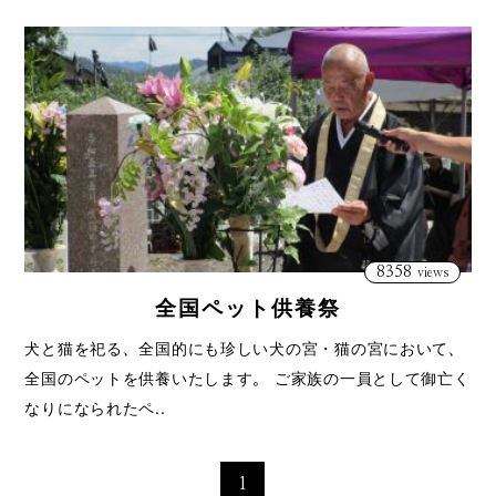
8358
views
全国ペット供養祭
犬と猫を祀る、全国的にも珍しい犬の宮・猫の宮において、
全国のペットを供養いたします。 ご家族の一員として御亡く
なりになられたペ..
1