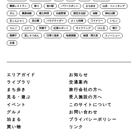
農家レストラン
祭り
道の駅
パワースポット
まち歩き
山岳・トレッキング
ダム
農業体験
郷土料理
伝統野菜
国宝文化財
体験
神社仏閣
玉こんにゃく
花公園
パラグライダー
さくら回廊
ワイナリー
いちご
りんご
ぶどう
和菓子
紅葉スポット
サイクリング
けん玉
熊汁
黒獅子
流しそうめん
日帰り温泉
地酒酒蔵
秘湯・間欠泉
スノーシュー
足湯
エリアガイド
お知らせ
ライブラリ
交通案内
まち歩き
旅行会社の方へ
見る・遊ぶ
受入施設の方へ
イベント
このサイトについて
グルメ
お問い合わせ
泊まる
プライバシーポリシー
買い物
リンク