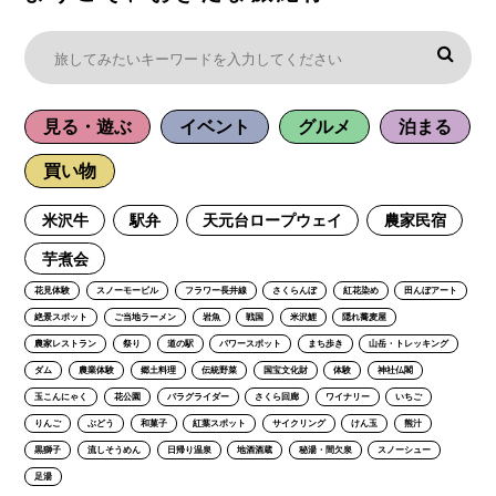
見る・遊ぶ
イベント
グルメ
泊まる
買い物
米沢牛
駅弁
天元台ロープウェイ
農家民宿
芋煮会
花見体験
スノーモービル
フラワー長井線
さくらんぼ
紅花染め
田んぼアート
絶景スポット
ご当地ラーメン
岩魚
戦国
米沢鯉
隠れ蕎麦屋
農家レストラン
祭り
道の駅
パワースポット
まち歩き
山岳・トレッキング
ダム
農業体験
郷土料理
伝統野菜
国宝文化財
体験
神社仏閣
玉こんにゃく
花公園
パラグライダー
さくら回廊
ワイナリー
いちご
りんご
ぶどう
和菓子
紅葉スポット
サイクリング
けん玉
熊汁
黒獅子
流しそうめん
日帰り温泉
地酒酒蔵
秘湯・間欠泉
スノーシュー
足湯