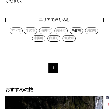
ください。
エリアで絞り込む
すべて
米沢市
長井市
南陽市
高畠町
川西町
小国町
白鷹町
飯豊町
1
おすすめの旅