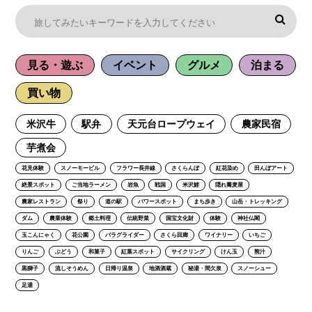
見る・遊ぶ
イベント
グルメ
泊まる
買い物
米沢牛
駅弁
天元台ロープウェイ
農家民宿
芋煮会
花見体験
スノーモービル
フラワー長井線
さくらんぼ
紅花染め
田んぼアート
絶景スポット
ご当地ラーメン
岩魚
戦国
米沢鯉
隠れ蕎麦屋
農家レストラン
祭り
道の駅
パワースポット
まち歩き
山岳・トレッキング
ダム
農業体験
郷土料理
伝統野菜
国宝文化財
体験
神社仏閣
玉こんにゃく
花公園
パラグライダー
さくら回廊
ワイナリー
いちご
りんご
ぶどう
和菓子
紅葉スポット
サイクリング
けん玉
熊汁
黒獅子
流しそうめん
日帰り温泉
地酒酒蔵
秘湯・間欠泉
スノーシュー
足湯