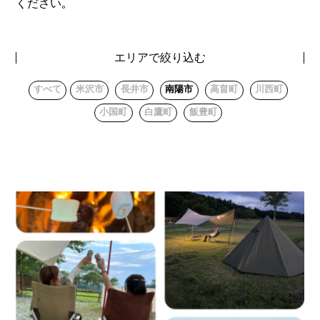
ください。
エリアで絞り込む
すべて
米沢市
長井市
南陽市
高畠町
川西町
小国町
白鷹町
飯豊町