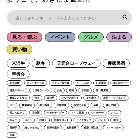
見る・遊ぶ
イベント
グルメ
泊まる
買い物
米沢牛
駅弁
天元台ロープウェイ
農家民宿
芋煮会
花見体験
スノーモービル
フラワー長井線
さくらんぼ
紅花染め
田んぼアート
絶景スポット
ご当地ラーメン
岩魚
戦国
米沢鯉
隠れ蕎麦屋
農家レストラン
祭り
道の駅
パワースポット
まち歩き
山岳・トレッキング
ダム
農業体験
郷土料理
伝統野菜
国宝文化財
体験
神社仏閣
玉こんにゃく
花公園
パラグライダー
さくら回廊
ワイナリー
いちご
りんご
ぶどう
和菓子
紅葉スポット
サイクリング
けん玉
熊汁
黒獅子
流しそうめん
日帰り温泉
地酒酒蔵
秘湯・間欠泉
スノーシュー
足湯