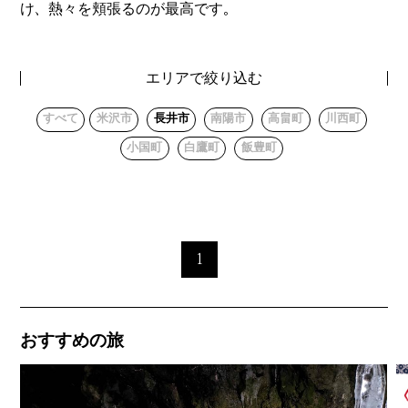
け、熱々を頬張るのが最高です。
エリアで絞り込む
すべて
米沢市
長井市
南陽市
高畠町
川西町
小国町
白鷹町
飯豊町
1
おすすめの旅