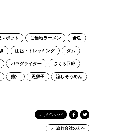
景スポット
ご当地ラーメン
岩魚
き
山岳・トレッキング
ダム
パラグライダー
さくら回廊
熊汁
黒獅子
流しそうめん
JAPANESE
English
旅行会社の方へ