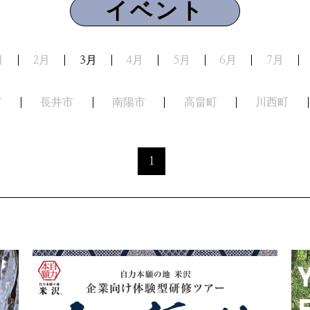
イベント
月
2月
3月
4月
5月
6月
7月
市
長井市
南陽市
高畠町
川西町
1