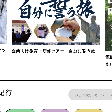
グツ
企業向け教育・研修ツアー 自分に誓う旅
電
ま
紀行