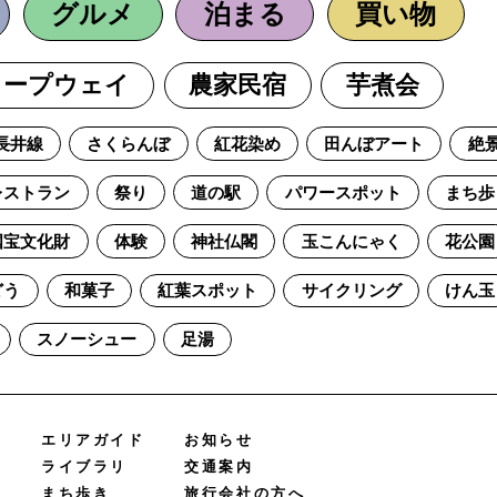
グルメ
泊まる
買い物
ロープウェイ
農家民宿
芋煮会
長井線
さくらんぼ
紅花染め
田んぼアート
絶
レストラン
祭り
道の駅
パワースポット
まち歩
国宝文化財
体験
神社仏閣
玉こんにゃく
花公園
どう
和菓子
紅葉スポット
サイクリング
けん玉
スノーシュー
足湯
エリアガイド
お知らせ
ライブラリ
交通案内
まち歩き
旅行会社の方へ