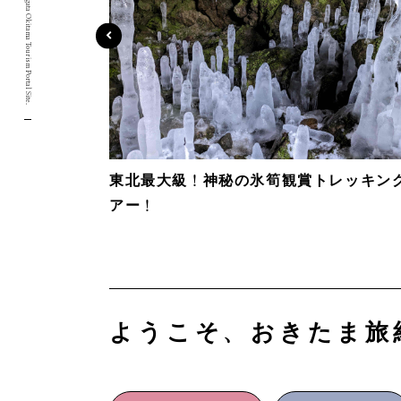
Yamagata Okitama Tourism Portal Site.
東北最大級！神秘の氷筍観賞トレッキン
アー！
ようこそ、おきたま旅