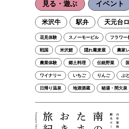
見る・遊ぶ
イベント
米沢牛
駅弁
天元台
花見体験
スノーモービル
フラワー
戦国
米沢鯉
隠れ蕎麦屋
農家
農業体験
郷土料理
伝統野菜
ワイナリー
いちご
りんご
ぶ
日帰り温泉
地酒酒蔵
秘湯・間欠泉