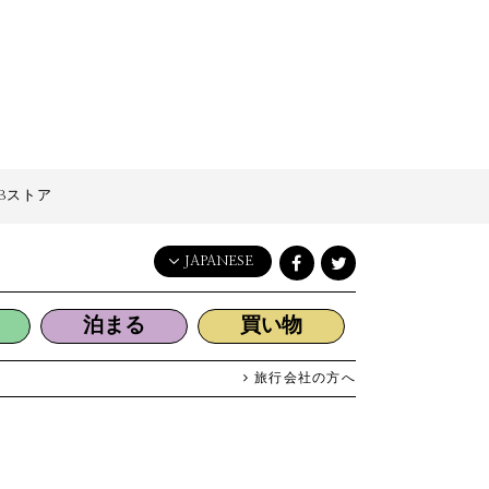
Bストア
JAPANESE
English
泊まる
買い物
日本語
한국어
旅行会社の方へ
简体中文
繁體中文