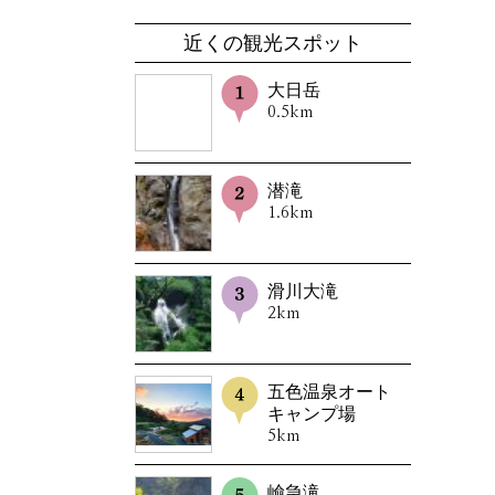
近くの観光スポット
大日岳
0.5km
潜滝
1.6km
滑川大滝
2km
五色温泉オート
キャンプ場
5km
嶮急滝