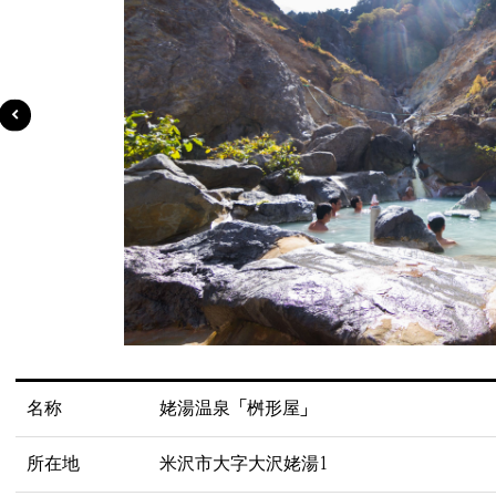
名称
姥湯温泉「桝形屋」
所在地
米沢市大字大沢姥湯1