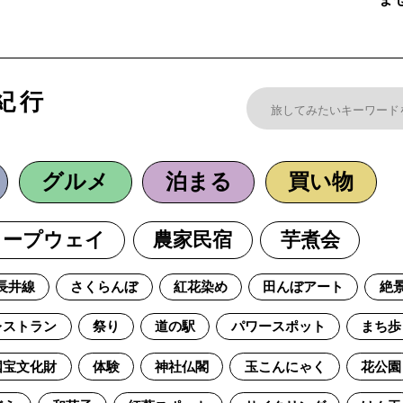
紀行
グルメ
泊まる
買い物
ロープウェイ
農家民宿
芋煮会
長井線
さくらんぼ
紅花染め
田んぼアート
絶
レストラン
祭り
道の駅
パワースポット
まち歩
国宝文化財
体験
神社仏閣
玉こんにゃく
花公園