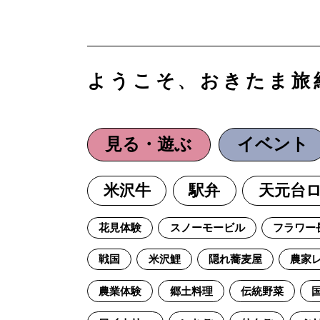
ようこそ、おきたま旅
見る・遊ぶ
イベント
米沢牛
駅弁
天元台
花見体験
スノーモービル
フラワー
戦国
米沢鯉
隠れ蕎麦屋
農家
農業体験
郷土料理
伝統野菜