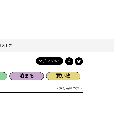
Bストア
JAPANESE
English
泊まる
買い物
日本語
한국어
旅行会社の方へ
简体中文
繁體中文