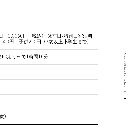
日：13,150円（税込） 休前日/特別日宿泊料
人：500円 子供250円（3歳以上小学生まで）
Yamagata Okitama Tourism Portal Site.
ICより車で1時間10分
度）