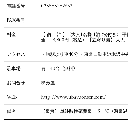
電話番号
0238-35-2633
FAX番号
料金
【 宿 泊 】（大人1名様 1泊2食付き） 平
金：13,800円（税込） 【立寄り湯】 大
アクセス
・峠駅より車40分 ・東北自動車道米沢中央
駐車場
有：40台（無料）
お問合せ
桝形屋
WEB
http://www.ubayuonsen.com/
備考
【泉質】 単純酸性硫黄泉 ５１℃（源泉温