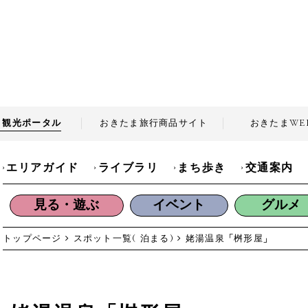
ま観光
ポータル
おきたま旅行商品
サイト
おきたま
WE
エリアガイド
ライブラリ
まち歩き
交通案内
見る・遊ぶ
イベント
グルメ
トップページ
スポット一覧( 泊まる)
姥湯温泉「桝形屋」