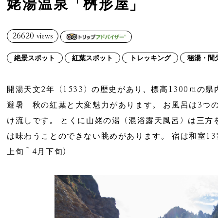
姥湯温泉「桝形屋」
26620
views
絶景スポット
紅葉スポット
トレッキング
秘湯・間
開湯天文2年（1533）の歴史があり、標高1300ｍ
避暑 秋の紅葉と大変魅力があります。 お風呂は3つ
け流しです。 とくに山姥の湯（混浴露天風呂）は三方
は味わうことのできない眺めがあります。 宿は和室13
上旬～4月下旬)