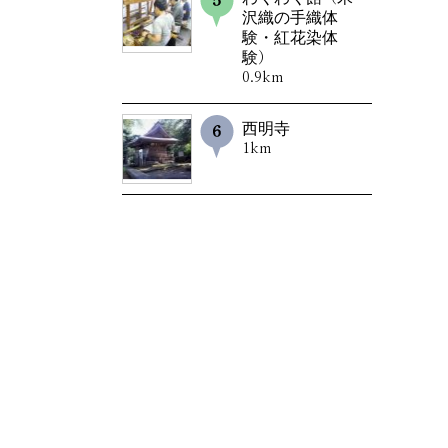
沢織の手織体
験・紅花染体
験）
0.9km
西明寺
1km