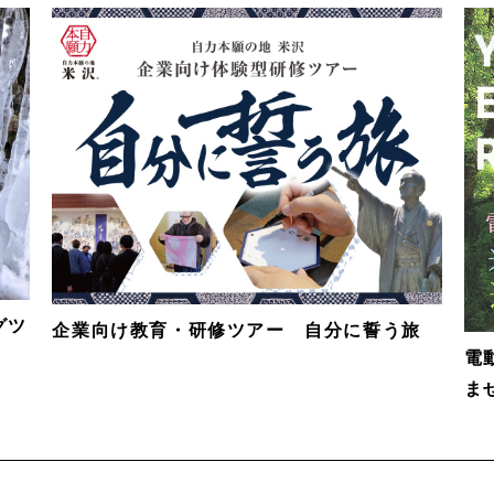
グツ
企業向け教育・研修ツアー 自分に誓う旅
電
ま