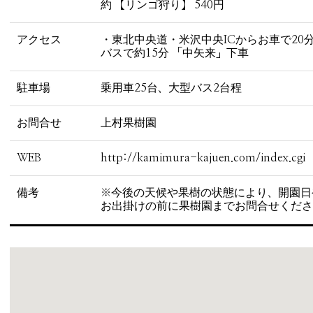
約 【リンゴ狩り】 540円
アクセス
・東北中央道・米沢中央ICからお車で20
バスで約15分 「中矢来」下車
駐車場
乗用車25台、大型バス2台程
お問合せ
上村果樹園
WEB
http://kamimura-kajuen.com/index.cgi
備考
※今後の天候や果樹の状態により、開園日
お出掛けの前に果樹園までお問合せくださ