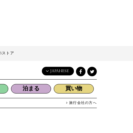
Bストア
JAPANESE
English
泊まる
買い物
日本語
한국어
旅行会社の方へ
简体中文
繁體中文