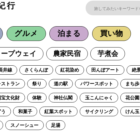
紀行
グルメ
泊まる
買い物
ロープウェイ
農家民宿
芋煮会
長井線
さくらんぼ
紅花染め
田んぼアート
絶
レストラン
祭り
道の駅
パワースポット
まち歩
国宝文化財
体験
神社仏閣
玉こんにゃく
花公園
どう
和菓子
紅葉スポット
サイクリング
けん玉
スノーシュー
足湯