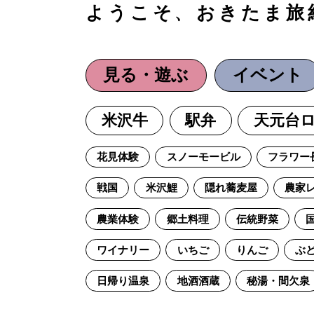
ようこそ、おきたま旅
見る・遊ぶ
イベント
米沢牛
駅弁
天元台
花見体験
スノーモービル
フラワー
戦国
米沢鯉
隠れ蕎麦屋
農家
農業体験
郷土料理
伝統野菜
ワイナリー
いちご
りんご
ぶ
日帰り温泉
地酒酒蔵
秘湯・間欠泉