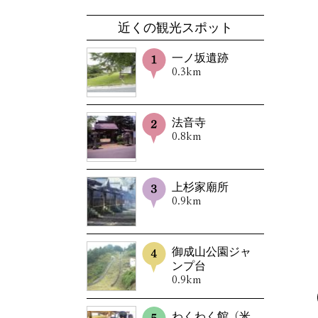
近くの観光スポット
一ノ坂遺跡
0.3km
法音寺
0.8km
上杉家廟所
0.9km
御成山公園ジャ
ンプ台
0.9km
わくわく館（米