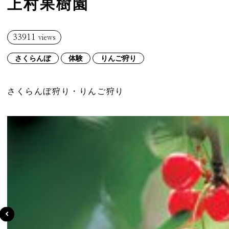
上村果樹園
33911
views
さくらんぼ
体験
りんご狩り
さくらんぼ狩り・りんご狩り