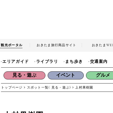
ま観光
ポータル
おきたま旅行商品
サイト
おきたま
WE
エリアガイド
ライブラリ
まち歩き
交通案内
見る・遊ぶ
イベント
グルメ
トップページ
スポット一覧( 見る・遊ぶ)
上村果樹園