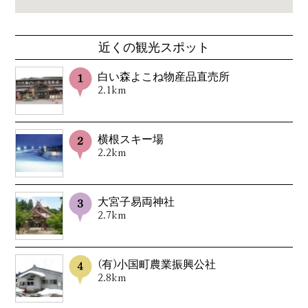
近くの観光スポット
白い森よこね物産品直売所
2.1km
横根スキー場
2.2km
大宮子易両神社
2.7km
(有)小国町農業振興公社
2.8km