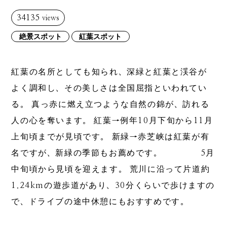
34135
views
絶景スポット
紅葉スポット
紅葉の名所としても知られ、深緑と紅葉と渓谷が
よく調和し、その美しさは全国屈指といわれてい
る。 真っ赤に燃え立つような自然の錦が、訪れる
人の心を奪います。 紅葉→例年10月下旬から11月
上旬頃までが見頃です。 新緑→赤芝峡は紅葉が有
名ですが、新緑の季節もお薦めです。 5月
中旬頃から見頃を迎えます。 荒川に沿って片道約
1.24kmの遊歩道があり、30分くらいで歩けますの
で、ドライブの途中休憩にもおすすめです。