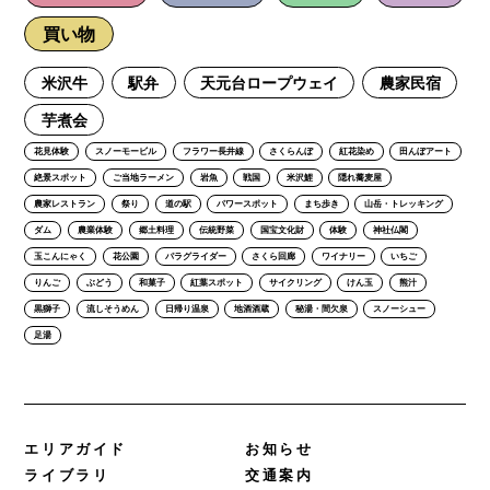
買い物
米沢牛
駅弁
天元台ロープウェイ
農家民宿
芋煮会
花見体験
スノーモービル
フラワー長井線
さくらんぼ
紅花染め
田んぼアート
絶景スポット
ご当地ラーメン
岩魚
戦国
米沢鯉
隠れ蕎麦屋
農家レストラン
祭り
道の駅
パワースポット
まち歩き
山岳・トレッキング
ダム
農業体験
郷土料理
伝統野菜
国宝文化財
体験
神社仏閣
玉こんにゃく
花公園
パラグライダー
さくら回廊
ワイナリー
いちご
りんご
ぶどう
和菓子
紅葉スポット
サイクリング
けん玉
熊汁
黒獅子
流しそうめん
日帰り温泉
地酒酒蔵
秘湯・間欠泉
スノーシュー
足湯
エリアガイド
お知らせ
ライブラリ
交通案内