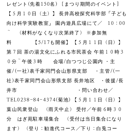
レゼント(先着150名) ［まつり期間のイベント]
【５月１０日（土）】 長井高校探究科学部「子ども
向け科学実験教室」 園内遊具広場にて／ 10：00
～ （材料がなくなり次第終了） ※参加無
料 【5/17も開催】 【５月１１日（日）】
第７回 茶の湯文化にふれる市民茶会 午前１０時３
０分～午後３時 会場/白つつじ公園内 ・主
催/(一社)表千家同門会山形県支部 ・主管/(一
社)表千家同門会山形県支部 長井地区 ・後援/長
井市 ・問い合わせ／
TEL0238-84-4374(菊池) 【５月１１日（日）】
葉山民衆登山 （雨天中止） 受付／午前６時３０
分 はぎ苑駐車場集合 （受付は当日集合になり
ます） （登り：勧進代コース／下り：白兎コー