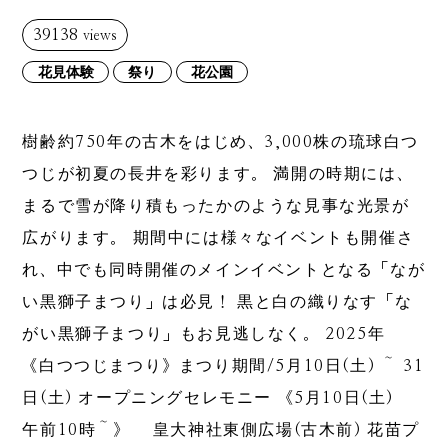
39138
views
花見体験
祭り
花公園
樹齢約750年の古木をはじめ、3,000株の琉球白つ
つじが初夏の長井を彩ります。 満開の時期には、
まるで雪が降り積もったかのような見事な光景が
広がります。 期間中には様々なイベントも開催さ
れ、中でも同時開催のメインイベントとなる「なが
い黒獅子まつり」は必見！ 黒と白の織りなす「な
がい黒獅子まつり」もお見逃しなく。 2025年
《白つつじまつり》まつり期間/5月10日(土) ～ 31
日(土) オープニングセレモニー 《5月10日(土)
午前10時～》 皇大神社東側広場(古木前) 花苗プ