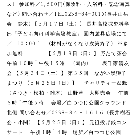
ス） 参加料／1,５00円(保険料・入浴料・記念写真
など) 問い合わせ／TEL0238-84-0015(長井山岳
会 鈴木) 【５月１７日（土）】 長井高校探究科学
部「子ども向け科学実験教室」 園内遊具広場にて
／ 10：00～ （材料がなくなり次第終了） ※参
加無料 【５月１８日（日）】 野だて茶会
午前１０時～午後１５時 （園内） 表千家清友
会 【５月２４日（土）】 第３５回 ながい黒獅子
まつり 【５月２５日（日）】 チャリティー盆栽
（さつき・松柏・雑木） 山野草 大即売会 午前
８時～午後５時 会場／白つつじ公園グラウンド
北側 問い合わせ／0238-８４－１６１６（長井樹石
会・小関） 【５月２５日（日）】 元祖投げ銭コン
サート 午後１時～４時 場所／白つつじ公園