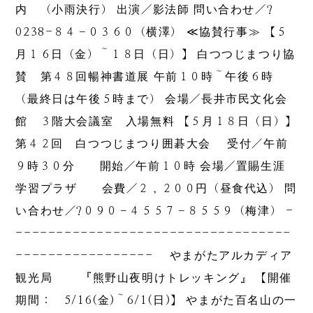
内 （小雨決行） 出演／影法師 問い合わせ／?
0238-８４－０３６０（横澤） ≪協賛行事≫ 【５
月１６日（金）～１８日（日）】 白つつじまつり協
賛 第４８回暢神書道展 午前１０時～午後６時
（最終日は午後５時まで） 会場／長井市民文化会
館 ３階大会議室 入場無料 【５月１８日（日）】
第４２回 白つつじまつり囲碁大会 受付／午前
９時３０分 開始／午前１０時 会場／置賜生涯
学習プラザ 会費／２，２００円（昼食代込） 問
い合わせ／?０９０－４５５７－８５５９（梅津） -
----------------------------------
----------------- やまがたアルカディア
観光局 『熊野山夜明けトレッキング』 【開催
期間： 5/16(金)～6/1(日)】 やまがた百名山の一