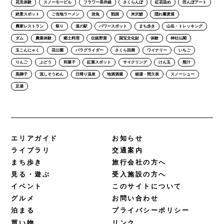
花見体験
スノーモービル
フラワー長井線
さくらんぼ
紅花染め
田んぼアート
絶景スポット
ご当地ラーメン
岩魚
戦国
米沢鯉
隠れ蕎麦屋
農家レストラン
祭り
道の駅
パワースポット
まち歩き
山岳・トレッキング
ダム
農業体験
郷土料理
伝統野菜
国宝文化財
体験
神社仏閣
玉こんにゃく
花公園
パラグライダー
さくら回廊
ワイナリー
いちご
りんご
ぶどう
和菓子
紅葉スポット
サイクリング
けん玉
熊汁
黒獅子
流しそうめん
日帰り温泉
地酒酒蔵
秘湯・間欠泉
スノーシュー
足湯
エリアガイド
お知らせ
ライブラリ
交通案内
まち歩き
旅行会社の方へ
見る・遊ぶ
受入施設の方へ
イベント
このサイトについて
グルメ
お問い合わせ
泊まる
プライバシーポリシー
買い物
リンク