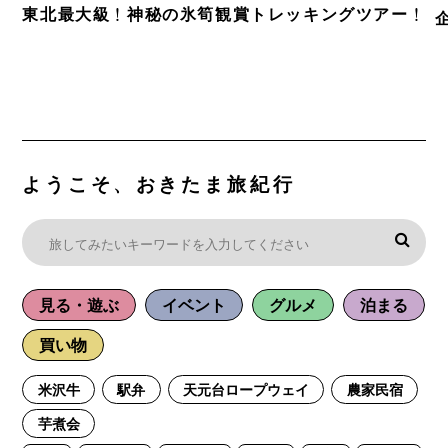
東北最大級！神秘の氷筍観賞トレッキングツアー！
ようこそ、おきたま旅紀行
見る・遊ぶ
イベント
グルメ
泊まる
買い物
米沢牛
駅弁
天元台ロープウェイ
農家民宿
芋煮会