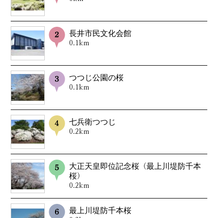
長井市民文化会館
0.1km
つつじ公園の桜
0.1km
七兵衛つつじ
0.2km
大正天皇即位記念桜（最上川堤防千本
桜）
0.2km
最上川堤防千本桜