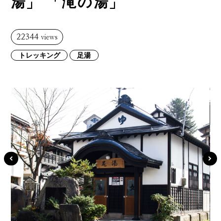
湯」 「滝の湯」
22344
views
トレッキング
足湯