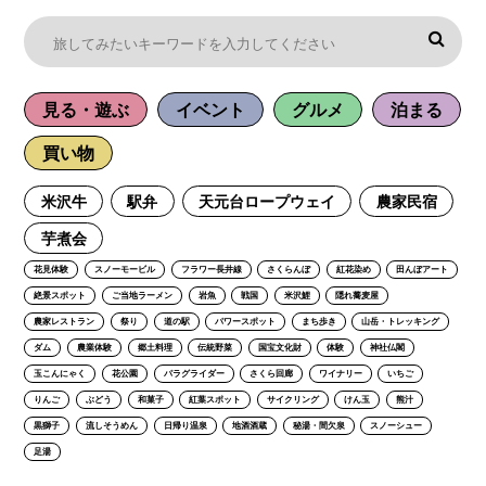
見る・遊ぶ
イベント
グルメ
泊まる
買い物
米沢牛
駅弁
天元台ロープウェイ
農家民宿
芋煮会
花見体験
スノーモービル
フラワー長井線
さくらんぼ
紅花染め
田んぼアート
絶景スポット
ご当地ラーメン
岩魚
戦国
米沢鯉
隠れ蕎麦屋
農家レストラン
祭り
道の駅
パワースポット
まち歩き
山岳・トレッキング
ダム
農業体験
郷土料理
伝統野菜
国宝文化財
体験
神社仏閣
玉こんにゃく
花公園
パラグライダー
さくら回廊
ワイナリー
いちご
りんご
ぶどう
和菓子
紅葉スポット
サイクリング
けん玉
熊汁
黒獅子
流しそうめん
日帰り温泉
地酒酒蔵
秘湯・間欠泉
スノーシュー
足湯