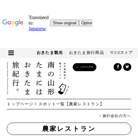
おきたま観光
おきたま旅行商品
WEBストア
JAPANESE
English
日本語
한국어
简体中文
トップページ
スポット一覧
【農家レストラン】
繁體中文
旅行会社の方へ
農家レストラン