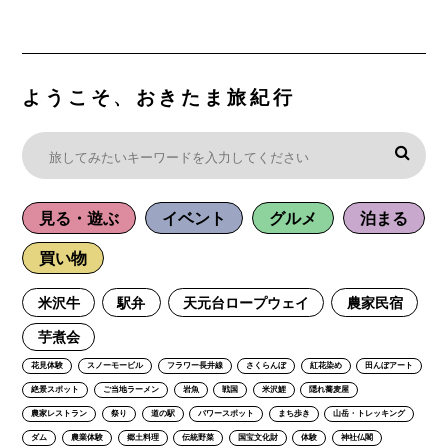
ようこそ、おきたま旅紀行
見る・遊ぶ
イベント
グルメ
泊まる
買い物
米沢牛
駅弁
天元台ロープウェイ
農家民宿
芋煮会
花見体験
スノーモービル
フラワー長井線
さくらんぼ
紅花染め
田んぼアート
絶景スポット
ご当地ラーメン
岩魚
戦国
米沢鯉
隠れ蕎麦屋
農家レストラン
祭り
道の駅
パワースポット
まち歩き
山岳・トレッキング
ダム
農業体験
郷土料理
伝統野菜
国宝文化財
体験
神社仏閣