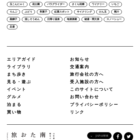
玉こんにゃく
花公園
パラグライダー
さくら回廊
ワイナリー
いちご
りんご
ぶどう
和菓子
紅葉スポット
サイクリング
けん玉
熊汁
黒獅子
流しそうめん
日帰り温泉
地酒酒蔵
秘湯・間欠泉
スノーシュー
足湯
エリアガイド
お知らせ
ライブラリ
交通案内
まち歩き
旅行会社の方へ
見る・遊ぶ
受入施設の方へ
イベント
このサイトについて
グルメ
お問い合わせ
泊まる
プライバシーポリシー
買い物
リンク
JAPANESE