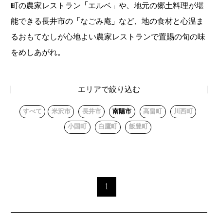
町の農家レストラン「エルベ」や、地元の郷土料理が堪
能できる長井市の「なごみ庵」など、地の食材と心温ま
るおもてなしが心地よい農家レストランで置賜の旬の味
をめしあがれ。
エリアで絞り込む
すべて
米沢市
長井市
南陽市
高畠町
川西町
小国町
白鷹町
飯豊町
1