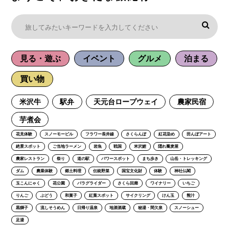
見る・遊ぶ
イベント
グルメ
泊まる
買い物
米沢牛
駅弁
天元台ロープウェイ
農家民宿
芋煮会
花見体験
スノーモービル
フラワー長井線
さくらんぼ
紅花染め
田んぼアート
絶景スポット
ご当地ラーメン
岩魚
戦国
米沢鯉
隠れ蕎麦屋
農家レストラン
祭り
道の駅
パワースポット
まち歩き
山岳・トレッキング
ダム
農業体験
郷土料理
伝統野菜
国宝文化財
体験
神社仏閣
玉こんにゃく
花公園
パラグライダー
さくら回廊
ワイナリー
いちご
りんご
ぶどう
和菓子
紅葉スポット
サイクリング
けん玉
熊汁
黒獅子
流しそうめん
日帰り温泉
地酒酒蔵
秘湯・間欠泉
スノーシュー
足湯