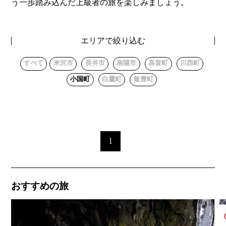
う一歩踏み込んだ上級者の旅を楽しみましょう。
エリアで絞り込む
すべて
米沢市
長井市
南陽市
高畠町
川西町
小国町
白鷹町
飯豊町
1
おすすめの旅