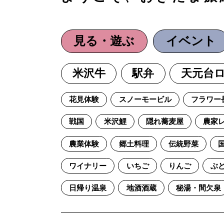
見る・遊ぶ
イベント
米沢牛
駅弁
天元台
花見体験
スノーモービル
フラワー
戦国
米沢鯉
隠れ蕎麦屋
農家
農業体験
郷土料理
伝統野菜
ワイナリー
いちご
りんご
ぶ
日帰り温泉
地酒酒蔵
秘湯・間欠泉