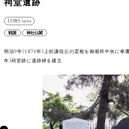
祠堂遺跡
11983
views
戦国
神社仏閣
明治9年(1876年)上杉謙信公の霊柩を御廟所中央に奉遷
年)祠堂跡に遺跡碑を建立