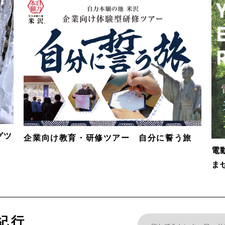
グツ
企業向け教育・研修ツアー 自分に誓う旅
電
ま
紀行