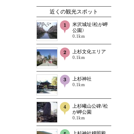
近くの観光スポット
米沢城址(松が岬
公園）
0.1km
上杉文化エリア
0.1km
上杉神社
0.1km
上杉曦山公碑/松
が岬公園
0.1km
上杉神社稽照殿