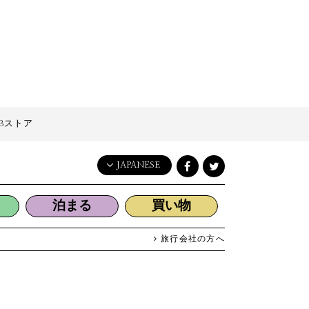
Bストア
JAPANESE
English
泊まる
買い物
日本語
한국어
旅行会社の方へ
简体中文
繁體中文