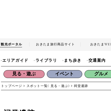
ま観光
ポータル
おきたま旅行商品
サイト
おきたま
WE
エリアガイド
ライブラリ
まち歩き
交通案内
見る・遊ぶ
イベント
グルメ
トップページ
スポット一覧( 見る・遊ぶ)
祠堂遺跡