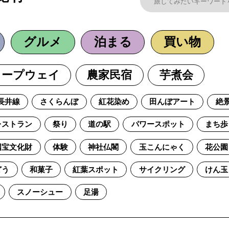
グルメ
泊まる
買い物
ロープウェイ
農家民宿
芋煮会
長井線
さくらんぼ
紅花染め
田んぼアート
絶
レストラン
祭り
道の駅
パワースポット
まち歩
国宝文化財
体験
神社仏閣
玉こんにゃく
花公園
どう
和菓子
紅葉スポット
サイクリング
けん玉
スノーシュー
足湯