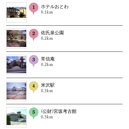
ホテルおとわ
0.1km
佐氏泉公園
0.2km
常信庵
0.2km
米沢駅
0.3km
(公財)宮坂考古館
0.5km