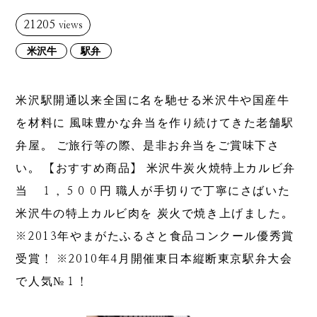
21205
views
米沢牛
駅弁
米沢駅開通以来全国に名を馳せる米沢牛や国産牛
を材料に 風味豊かな弁当を作り続けてきた老舗駅
弁屋。 ご旅行等の際、是非お弁当をご賞味下さ
い。 【おすすめ商品】 米沢牛炭火焼特上カルビ弁
当 １，５００円 職人が手切りで丁寧にさばいた
米沢牛の特上カルビ肉を 炭火で焼き上げました。
※2013年やまがたふるさと食品コンクール優秀賞
受賞！ ※2010年4月開催東日本縦断東京駅弁大会
で人気№１！