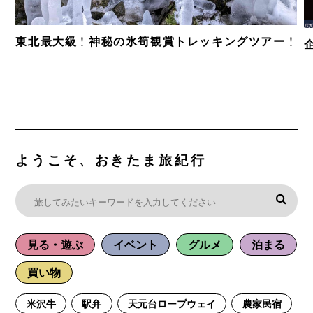
東北最大級！神秘の氷筍観賞トレッキングツアー！
ようこそ、おきたま旅紀行
見る・遊ぶ
イベント
グルメ
泊まる
買い物
米沢牛
駅弁
天元台ロープウェイ
農家民宿