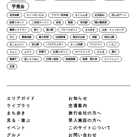
芋煮会
花見体験
スノーモービル
フラワー長井線
さくらんぼ
紅花染め
田んぼアート
絶景スポット
ご当地ラーメン
岩魚
戦国
米沢鯉
隠れ蕎麦屋
農家レストラン
祭り
道の駅
パワースポット
まち歩き
山岳・トレッキング
ダム
農業体験
郷土料理
伝統野菜
国宝文化財
体験
神社仏閣
玉こんにゃく
花公園
パラグライダー
さくら回廊
ワイナリー
いちご
りんご
ぶどう
和菓子
紅葉スポット
サイクリング
けん玉
熊汁
黒獅子
流しそうめん
日帰り温泉
地酒酒蔵
秘湯・間欠泉
スノーシュー
足湯
エリアガイド
お知らせ
ライブラリ
交通案内
まち歩き
旅行会社の方へ
見る・遊ぶ
受入施設の方へ
イベント
このサイトについて
グルメ
お問い合わせ