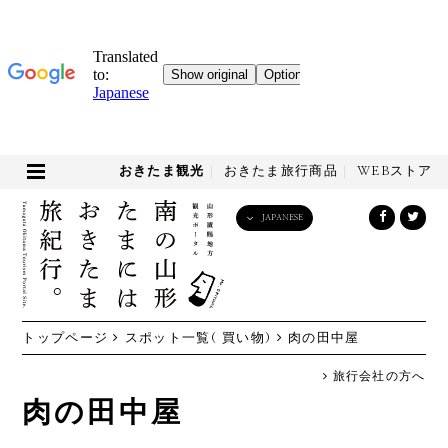
おきたま観光
おきたま旅行商品
WEBストア
JAPANESE
English
日本語
한국어
简体中文
トップページ
スポット一覧( 買い物)
肉の田中屋
繁體中文
旅行会社の方へ
肉の田中屋