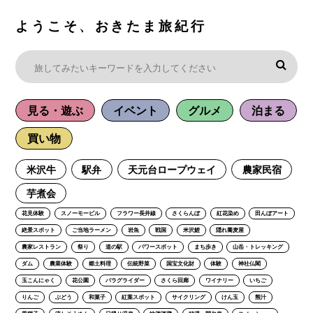
ようこそ、おきたま旅紀行
見る・遊ぶ
イベント
グルメ
泊まる
買い物
米沢牛
駅弁
天元台ロープウェイ
農家民宿
芋煮会
花見体験
スノーモービル
フラワー長井線
さくらんぼ
紅花染め
田んぼアート
絶景スポット
ご当地ラーメン
岩魚
戦国
米沢鯉
隠れ蕎麦屋
農家レストラン
祭り
道の駅
パワースポット
まち歩き
山岳・トレッキング
ダム
農業体験
郷土料理
伝統野菜
国宝文化財
体験
神社仏閣
玉こんにゃく
花公園
パラグライダー
さくら回廊
ワイナリー
いちご
りんご
ぶどう
和菓子
紅葉スポット
サイクリング
けん玉
熊汁