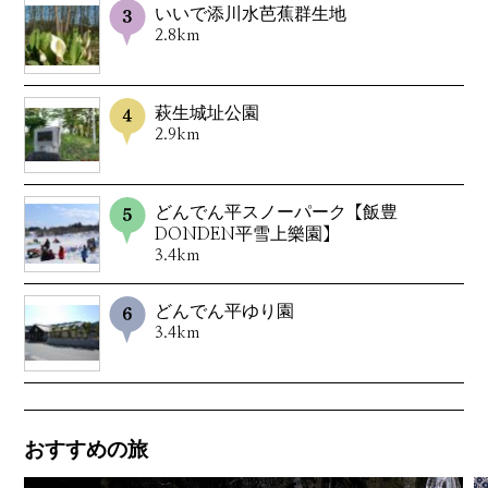
いいで添川水芭蕉群生地
2.8km
萩生城址公園
2.9km
どんでん平スノーパーク【飯豊
DONDEN平雪上樂園】
3.4km
どんでん平ゆり園
3.4km
おすすめの旅