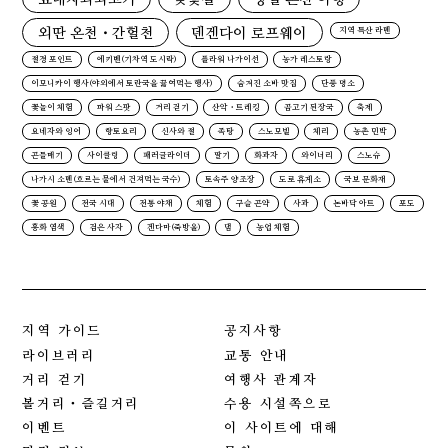
외딴 온천・간헐천
덴겐다이 로프웨이
지역 특산 라멘
절경 포인트
에키벤(기차역 도시락)
플라워 나가이선
농가 레스토랑
이모니카이 행사(야외에서 토란국을 끓여먹는 행사)
숨겨진 소바 맛집
단풍 명소
꽃놀이 체험
파워 스팟
거리 걷기
산악・트레킹
곰고기 된장국
축제
요네자와 잉어
향토요리
신사와 절
족탕
스노모빌
체리
농촌 민박
곤들매기
사이클링
패러글라이더
딸기
화과자
와이너리
스노슈
나가시 소멘(흐르는 물에서 건져먹는 국수)
토속주 양조장
도로 휴게소
국보 문화재
꽃 공원
전국 시대
전통 야채
체험
구슬 곤약
사과
논바닥 아트
포도
홍화 염색
검은 사자
겐다마(죽방울)
댐
농업 체험
지역 가이드
공지사항
라이브러리
교통 안내
거리 걷기
여행사 관계자
볼거리・즐길거리
수용 시설쪽으로
이벤트
이 사이트에 대해