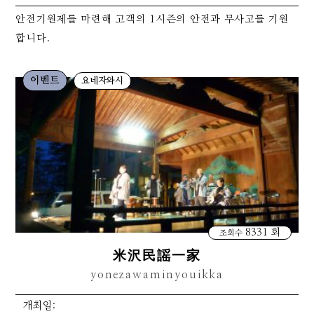
안전기원제를 마련해 고객의 1시즌의 안전과 무사고를 기원
합니다.
이벤트
요네자와시
8331 회
조회수
米沢民謡一家
yonezawaminyouikka
개최일: