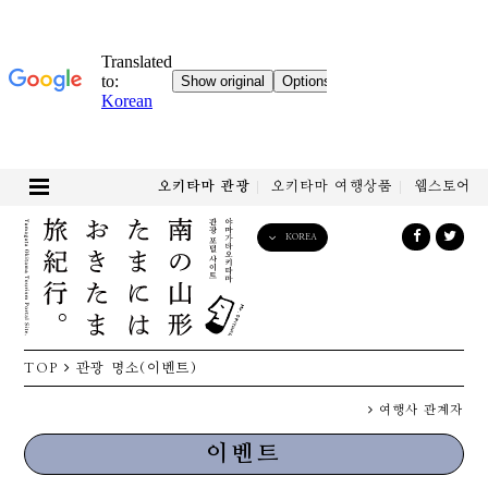
오키타마 관광
오키타마 여행상품
웹스토어
KOREA
English
日本語
한국어
简体中文
TOP
관광 명소(이벤트)
繁體中文
여행사 관계자
이벤트