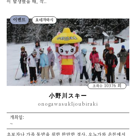
이 발생했을 때, 작..
이벤트
요네자와시
10376 회
조회수
小野川スキー
onogawasukîjoubiraki
개최일:
~
초보자나 가족 동반을 위한 완만한 경사. 오노가와 온천에서