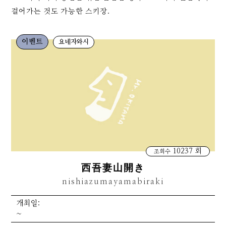
걸어가는 것도 가능한 스키장.
이벤트
요네자와시
10237 회
조회수
西吾妻山開き
nishiazumayamabiraki
개최일:
~