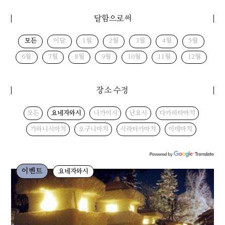
달함으로써
모든
이달
1월
2월
3월
4월
5월
6월
7월
8월
9월
10월
11월
12월
장소 수정
모든
요네자와시
나가이시
난요시
다카하타마치
가와니시마치
오구니마치
시라타카마치
이데마치
이벤트
요네자와시