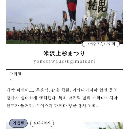
37,593 회
조회수
米沢上杉まつり
yonezawauesugimatsuri
개최일:
~
개막 퍼레이드, 무용식, 갑옷 행렬, 가와나카지마 합전 등의
행사가 성대하게 행해진다. 특히 마지막 날의 카와나카지마
전투가 볼거리. 우에스기 다케다 양군 총세 700..
이벤트
요네자와시