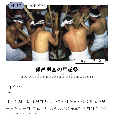
이벤트
요네자와시
11371 회
조회수
保呂羽堂の年越祭
horohadounotoshikoshimatsuri
개최일:
~
매년 12월 4일, 센안지 보로 하도에서 이른 아침부터 벌거벗
은 떡이 붙는다. 히로나가 18년(1641) 쿠보타 지방에 병해충