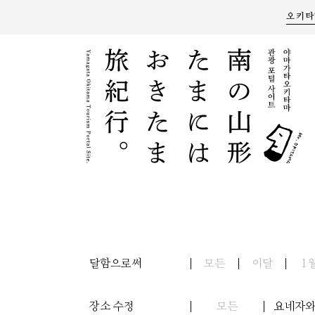
오키타
달함으로써
모든
이달
1
장소 수정
모든
요네자