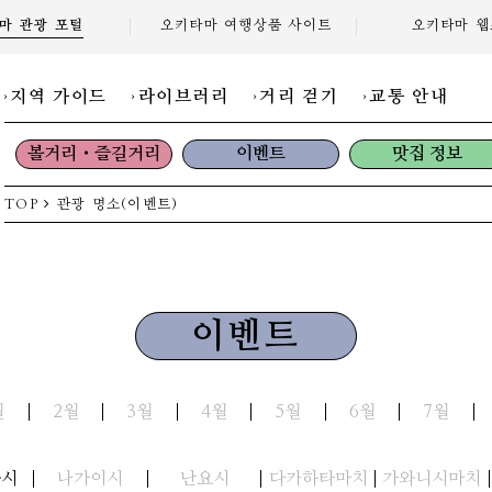
마 관광
포털
오키타마 여행상품
사이트
오키타마
웹
지역 가이드
라이브러리
거리 걷기
교통 안내
볼거리・즐길거리
이벤트
맛집 정보
TOP
관광 명소(이벤트)
이벤트
월
2월
3월
4월
5월
6월
7월
와시
나가이시
난요시
다카하타마치
가와니시마치