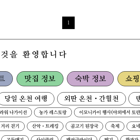
1
 것을 환영합니다
트
맛집 정보
숙박 정보
쇼핑
당일 온천 여행
외딴 온천・간헐천
라워 나가이선
농가 레스토랑
이모니카이 행사(야외에서 토란
거리 걷기
산악・트레킹
곰고기 된장국
축제
요네