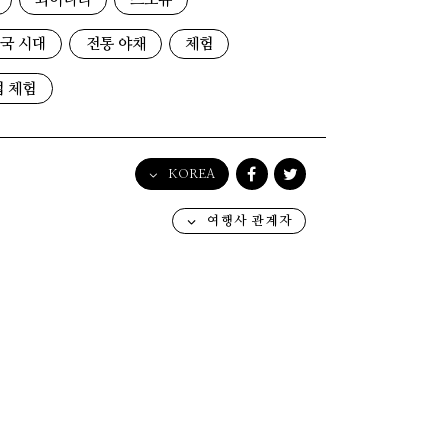
와이너리
스노슈
국 시대
전통 야채
체험
업 체험
KOREA
English
여행사 관계자
日本語
한국어
简体中文
繁體中文