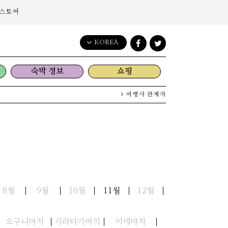
스토어
KOREA
English
숙박 정보
쇼핑
日本語
한국어
여행사 관계자
简体中文
繁體中文
8월
9월
10월
11월
12월
오구니마치
시라타카마치
이데마치