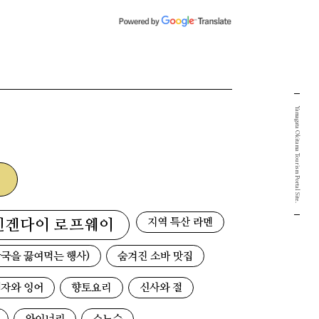
Yamagata Okitama Tourism Portal Site.
지역 특산 라멘
덴겐다이 로프웨이
국을 끓여먹는 행사)
숨겨진 소바 맛집
자와 잉어
향토요리
신사와 절