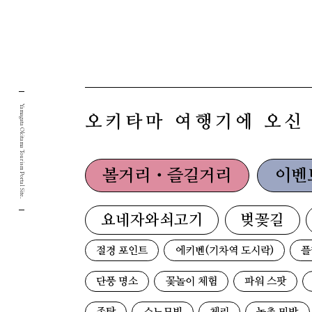
Yamagata Okitama Tourism Portal Site.
오키타마 여행기에 오신
볼거리・즐길거리
이벤
요네자와쇠고기
벚꽃길
절경 포인트
에키벤(기차역 도시락)
플
단풍 명소
꽃놀이 체험
파워 스팟