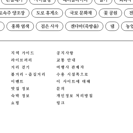
곤들매기
사이클링
패러글라이더
딸기
화과자
토속주 양조장
도로 휴게소
국보 문화재
꽃 공원
전
홍화 염색
검은 사자
겐다마(죽방울)
댐
농
지역 가이드
공지사항
라이브러리
교통 안내
거리 걷기
여행사 관계자
볼거리・즐길거리
수용 시설쪽으로
이벤트
이 사이트에 대해
맛집 정보
문의
숙박 정보
개인정보 처리방침
쇼핑
링크