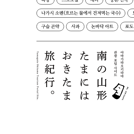
족탕
스노모빌
체리
농촌 민박
나가시 소멘(흐르는 물에서 건져먹는 국수)
구슬 곤약
사과
논바닥 아트
포도