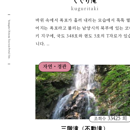
くぐり滝
kuguritaki
바위 속에서 폭포가 흘러 내리는 모습에서 뚝뚝 
Yamagata Okitama Tourism Portal Site.
어지는 폭포라고 불리는 남양시의 북부에 있는 코
키 지구에, 국도 348호와 현도 5호의 T자로가 있
니다. ..
자연・경관
33425 회
조회수
三階滝（不動滝）