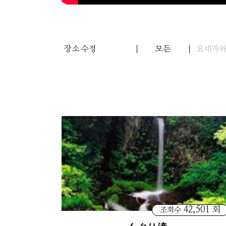
장소 수정
모든
요네자
42,501 회
조회수