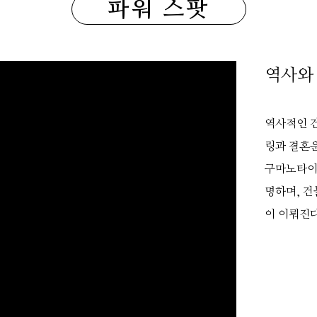
파워 스팟
역사와
역사적인 
링과 결혼
구마노타이샤
명하며, 건
이 이뤄진