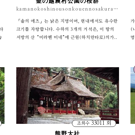
釜の越農村公園の桜群
kamanokoshinousonkouennosakuragun
떨
「솥의 에츠」는 낡은 지명이며, 현내에서도 유수한
가
타
크기를 자랑합니다. 수하의 3개의 거석은, 이 땅의
(
습
서방의 산 “미라멘 미네”에 근원(하치만타로)의가..
명
33011 회
조회수
熊野大社