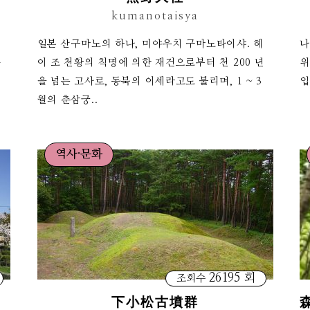
kumanotaisya
어
일본 산구마노의 하나, 미야우치 구마노타이샤. 헤
나
폭
이 조 천황의 칙명에 의한 재건으로부터 천 200 년
위
을 넘는 고사로, 동북의 이세라고도 불리며, 1 ~ 3
입
월의 춘삼궁..
역사·문화
26195 회
조회수
下小松古墳群