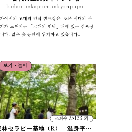
kodainookajoumonkyanpujou
가이시의 고대의 언덕 캠프장은, 조몬 시대의 분
기가 느껴지는 「고대의 언덕」내에 있는 캠프장
니다. 넓은 숲 공원에 위치하고 있습니다..
보기・놀이
25133 회
조회수
森林セラピー基地（R） 温身平 ブナの森散策