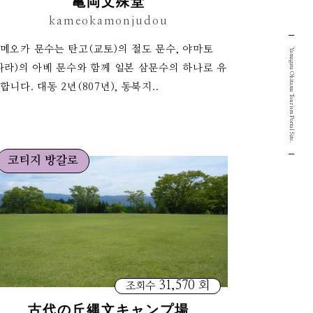
亀岡文殊堂
kameokamonjudou
메오카 문수는 탄고(교토)의 절도 문수, 야마토
Yamagata Okitama Tourism Portal Site.
나라)의 아베 문수와 함께 일본 삼문수의 하나로 유
합니다. 대동 2년(807년), 동북지..
코티지 방갈로
31,570 회
조회수
古代の丘縄文キャンプ場