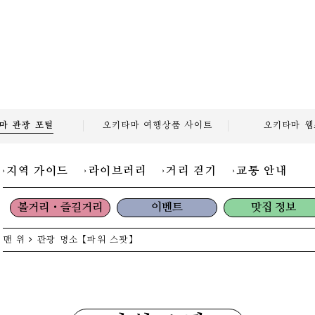
마 관광
포털
오키타마 여행상품
사이트
오키타마
웹
지역 가이드
라이브러리
거리 걷기
교통 안내
볼거리・즐길거리
이벤트
맛집 정보
맨 위
관광 명소
【파워 스팟】