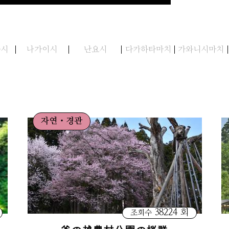
와시
나가이시
난요시
다카하타마치
가와니시마치
자연・경관
38224 회
조회수