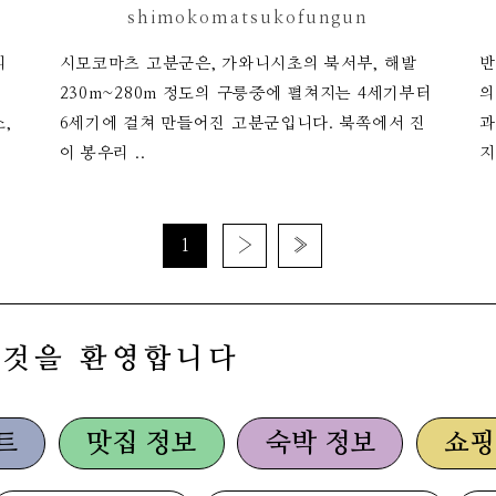
shimokomatsukofungun
의
시모코마츠 고분군은, 가와니시초의 북서부, 해발
반
백
230m~280m 정도의 구릉중에 펼쳐지는 4세기부터
의
,
6세기에 걸쳐 만들어진 고분군입니다. 북쪽에서 진
과
이 봉우리 ..
지
1
›
»
 것을 환영합니다
트
맛집 정보
숙박 정보
쇼핑