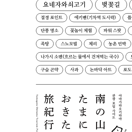
요네자와쇠고기
벚꽃길
절경 포인트
에키벤(기차역 도시락)
플
단풍 명소
꽃놀이 체험
파워 스팟
족탕
스노모빌
체리
농촌 민박
나가시 소멘(흐르는 물에서 건져먹는 국수)
구슬 곤약
사과
논바닥 아트
포도