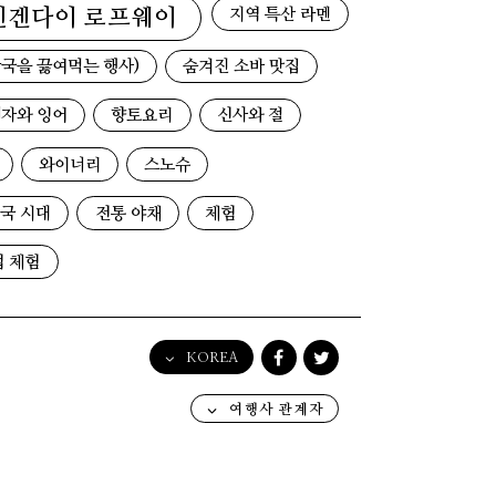
지역 특산 라멘
덴겐다이 로프웨이
국을 끓여먹는 행사)
숨겨진 소바 맛집
자와 잉어
향토요리
신사와 절
와이너리
스노슈
국 시대
전통 야채
체험
업 체험
KOREA
English
여행사 관계자
日本語
한국어
简体中文