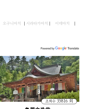
오구니마치
시라타카마치
이데마치
35816 회
조회수