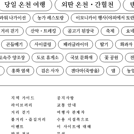
당일 온천 여행
외딴 온천・간헐천
라워 나가이선
농가 레스토랑
이모니카이 행사(야외에서 토란
거리 걷기
산악・트레킹
곰고기 된장국
축제
요네
곤들매기
사이클링
패러글라이더
딸기
화과자
토속주 양조장
도로 휴게소
국보 문화재
꽃 공원
전
홍화 염색
검은 사자
겐다마(죽방울)
댐
농
지역 가이드
공지사항
라이브러리
교통 안내
거리 걷기
여행사 관계자
볼거리・즐길거리
수용 시설쪽으로
이벤트
이 사이트에 대해