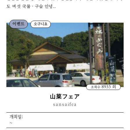
도 버섯 국물 · 구슬 안녕..
이벤트
오구니쵸
8935 회
조회수
山菜フェア
sansaifea
개최일:
~