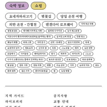
숙박 정보
쇼핑
요네자와쇠고기
벚꽃길
당일 온천 여행
외딴 온천・간헐천
덴겐다이 로프웨이
지역 특산 라멘
절경 포인트
에키벤(기차역 도시락)
플라워 나가이선
농가 레스토랑
이모니카이 행사(야외에서 토란국을 끓여먹는 행사)
숨겨진 소바 맛집
단풍 명소
꽃놀이 체험
파워 스팟
거리 걷기
산악・트레킹
곰고기 된장국
축제
요네자와 잉어
향토요리
신사와 절
족탕
스노모빌
체리
농촌 민박
곤들매기
사이클링
패러글라이더
딸기
화과자
와이너리
스노슈
나가시 소멘(흐르는 물에서 건져먹는 국수)
토속주 양조장
도로 휴게소
국보 문화재
꽃 공원
전국 시대
전통 야채
체험
구슬 곤약
사과
논바닥 아트
포도
홍화 염색
검은 사자
겐다마(죽방울)
댐
농업 체험
지역 가이드
공지사항
라이브러리
교통 안내