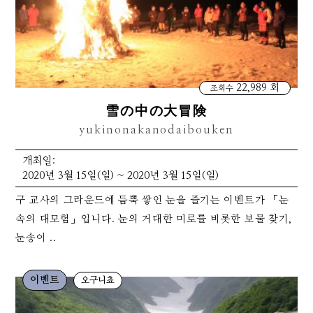
22,989 회
조회수
雪の中の大冒険
yukinonakanodaibouken
개최일:
2020년 3월 15일(일) ~ 2020년 3월 15일(일)
구 교사의 그라운드에 듬뿍 쌓인 눈을 즐기는 이벤트가 「눈
속의 대모험」입니다. 눈의 거대한 미로를 비롯한 보물 찾기,
눈송이 ..
이벤트
오구니쵸