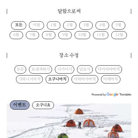
달함으로써
모든
이달
1월
2월
3월
4월
5월
6월
7월
8월
9월
10월
11월
12월
장소 수정
모든
요네자와시
나가이시
난요시
다카하타마치
가와니시마치
오구니마치
시라타카마치
이데마치
이벤트
오구니쵸