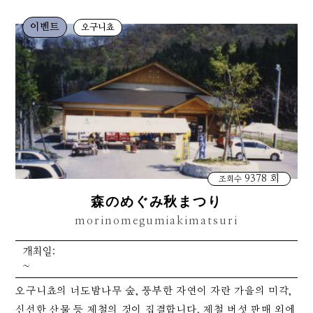
이벤트
오구니쵸
9378 회
조회수
森のめぐみ秋まつり
morinomegumiakimatsuri
개최일:
~
오구니쵸의 너도밤나무 숲, 풍부한 자연이 자란 가을의 미각,
신선한 산물 등 제철의 것이 집결합니다. 제철 버섯 판매 외에