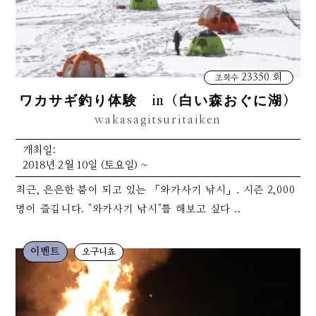
23350 회
조회수
ワカサギ釣り体験 in（白い森おぐに湖）
wakasagitsuritaiken
개최일:
2018년 2월 10일 (토요일) ~
최근, 은은한 붐이 되고 있는 「와카사기 낚시」. 시즌 2,000
명이 즐깁니다. "와카사기 낚시"를 해보고 싶다 ..
이벤트
오구니쵸