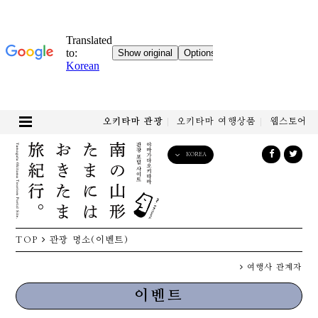
오키타마 관광
오키타마 여행상품
웹스토어
KOREA
English
日本語
한국어
简体中文
TOP
관광 명소(이벤트)
繁體中文
여행사 관계자
이벤트