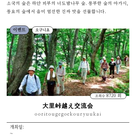
소국의 숲은 하얀 피부의 너도밤나무 숲. 풍부한 숲의 아카시,
풍요의 숲에서 음미 엄선한 진짜 맛을 선물합니다.
이벤트
오구니쵸
8720 회
조회수
大里峠越え交流会
ooritougegoekouryuukai
개최일:
~