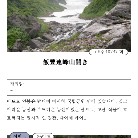
10737 회
조회수
飯豊連峰山開き
개최일:
~
이토요 연봉은 반다이 아사히 국립공원 안에 있습니다. 깊고
어려운 능선과 부드러운 능선이있는 산으로, 고산 식물이 흐
트러지는 원시적 인 경관, 다이세 케이..
이벤트
오구니쵸