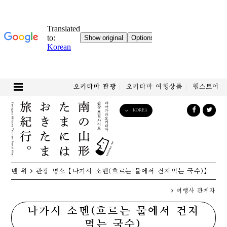
오키타마 관광
오키타마 여행상품
웹스토어
KOREA
English
日本語
한국어
简体中文
맨 위
관광 명소
【나가시 소멘(흐르는 물에서 건져먹는 국수)】
繁體中文
여행사 관계자
나가시 소멘(흐르는 물에서 건져
먹는 국수)