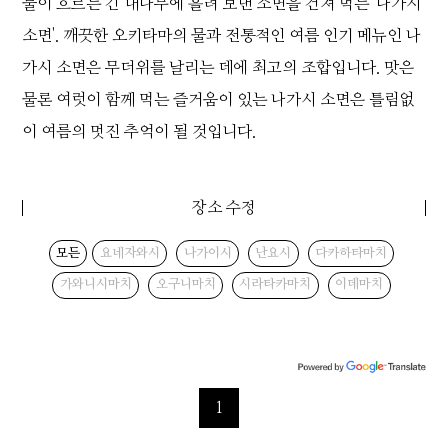
물이 흐르는 긴 대나무에 흘려 보낸 소면을 건져 먹는 '나가시
소면'. 깨끗한 오키타마의 물과 전통적인 여름 인기 메뉴인 나
가시 소면은 무더위를 날리는 데에 최고의 조합입니다. 맛은
물론 여럿이 함께 먹는 즐거움이 있는 나가시 소면은 틀림없
이 여름의 멋진 추억이 될 것입니다.
장소 수정
모든
요네자와시
나가이시
난요시
다카하타마치
가와니시마치
오구니마치
시라타카마치
이데마치
1