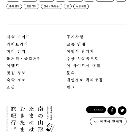
홍화 염색
검은 사자
겐다마(죽방울)
댐
농업 체험
지역 가이드
공지사항
라이브러리
교통 안내
거리 걷기
여행사 관계자
볼거리・즐길거리
수용 시설쪽으로
이벤트
이 사이트에 대해
맛집 정보
문의
숙박 정보
개인정보 처리방침
쇼핑
링크
KOREA
English
여행사 관계자
日本語