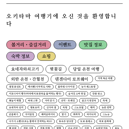
오키타마 여행기에 오신 것을 환영합니
다
볼거리・즐길거리
이벤트
맛집 정보
숙박 정보
쇼핑
요네자와쇠고기
벚꽃길
당일 온천 여행
외딴 온천・간헐천
덴겐다이 로프웨이
지역 특산 라멘
절경 포인트
에키벤(기차역 도시락)
플라워 나가이선
농가 레스토랑
이모니카이 행사(야외에서 토란국을 끓여먹는 행사)
숨겨진 소바 맛집
단풍 명소
꽃놀이 체험
파워 스팟
거리 걷기
산악・트레킹
곰고기 된장국
축제
요네자와 잉어
향토요리
신사와 절
족탕
스노모빌
체리
농촌 민박
곤들매기
사이클링
패러글라이더
딸기
화과자
와이너리
스노슈
나가시 소멘(흐르는 물에서 건져먹는 국수)
토속주 양조장
도로 휴게소
국보 문화재
꽃 공원
전국 시대
전통 야채
체험
구슬 곤약
사과
논바닥 아트
포도