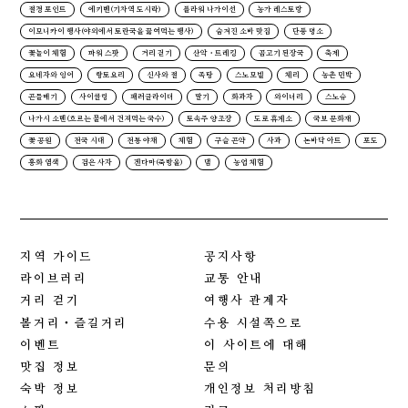
절경 포인트
에키벤(기차역 도시락)
플라워 나가이선
농가 레스토랑
이모니카이 행사(야외에서 토란국을 끓여먹는 행사)
숨겨진 소바 맛집
단풍 명소
꽃놀이 체험
파워 스팟
거리 걷기
산악・트레킹
곰고기 된장국
축제
요네자와 잉어
향토요리
신사와 절
족탕
스노모빌
체리
농촌 민박
곤들매기
사이클링
패러글라이더
딸기
화과자
와이너리
스노슈
나가시 소멘(흐르는 물에서 건져먹는 국수)
토속주 양조장
도로 휴게소
국보 문화재
꽃 공원
전국 시대
전통 야채
체험
구슬 곤약
사과
논바닥 아트
포도
홍화 염색
검은 사자
겐다마(죽방울)
댐
농업 체험
지역 가이드
공지사항
라이브러리
교통 안내
거리 걷기
여행사 관계자
볼거리・즐길거리
수용 시설쪽으로
이벤트
이 사이트에 대해
맛집 정보
문의
숙박 정보
개인정보 처리방침