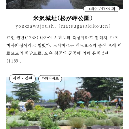
74783 회
조회수
米沢城址(松が岬公園）
yonezawajoushi（matsugasakikouen）
효인 원년(1238) 나가이 시히로의 축성이라고 전해져, 마츠
미사키성이라고 칭했다. 토시히로는 겐토요조의 중신 오에 히
로모토의 차남으로, 오슈 침공의 군공에 의해 문치 5년
(1189..
자연・경관
가와니시초