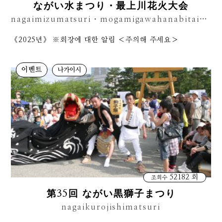
ながい水まつり・最上川花火大会
nagaimizumatsuri・mogamigawahanabitaikai
《2025년》 ※회장에 대한 알림 ＜주의해 주세요＞
이벤트
나가이시
52182 회
조회수
第35回 ながい黒獅子まつり
nagaikurojishimatsuri