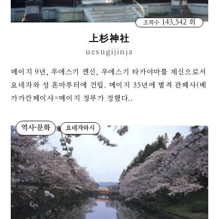
143,542 회
조회수
上杉神社
uesugijinja
메이지 9년, 우에스기 켄신, 우에스기 타카야마를 제신으로서
요네자와 성 혼마루터에 건립. 메이지 35년에 별격 관폐사(베
카카칸페이샤=메이지 정부가 정했다..
역사·문화
요네자와시