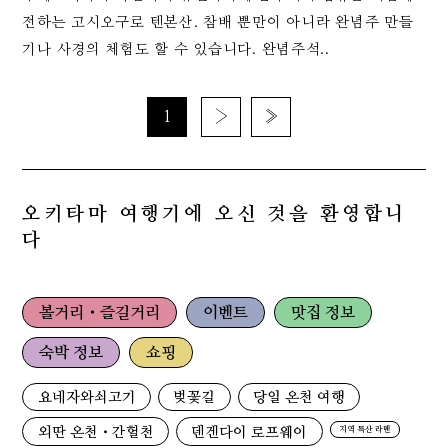
전하는 고시오구로 텐본산. 참배 뿐만이 아니라 완념주 만들
기나 사경의 체험도 할 수 있습니다. 완념주석..
1
›
»
오키타마 여행기에 오신 것을 환영합니
다
볼거리・즐길거리
이벤트
맛집 정보
숙박 정보
쇼핑
요네자와쇠고기
벚꽃길
당일 온천 여행
외딴 온천・간헐천
덴겐다이 로프웨이
지역 특산 라멘