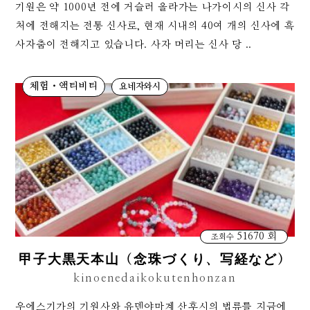
기원은 약 1000년 전에 거슬러 올라가는 나가이시의 신사 각
처에 전해지는 전통 신사로, 현재 시내의 40여 개의 신사에 흑
사자춤이 전해지고 있습니다. 사자 머리는 신사 당 ..
체험・액티비티
요네자와시
51670 회
조회수
甲子大黒天本山（念珠づくり、写経など）
kinoenedaikokutenhonzan
우에스기가의 기원사와 유덴야마계 산후시의 법류를 지금에