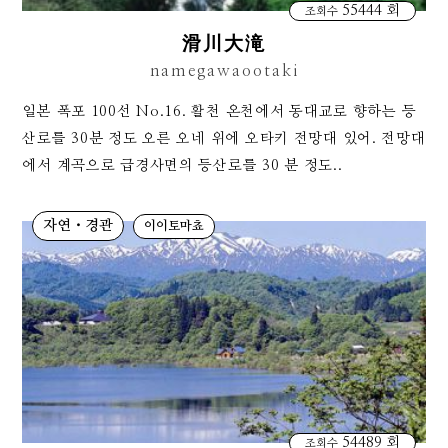
55444 회
조회수
滑川大滝
namegawaootaki
일본 폭포 100선 No.16. 활천 온천에서 동대교로 향하는 등
산로를 30분 정도 오른 오네 위에 오타키 전망대 있어. 전망대
에서 계곡으로 급경사면의 등산로를 30 분 정도..
자연・경관
이이토마쵸
54489 회
조회수