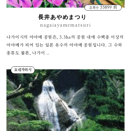
55899 회
조회수
長井あやめまつり
nagaiayamematsuri
나가이시의 아야메 공원은, 3.3ha의 공원 내에 수백종 이상의
아야메가 피어 있는 일본 유수의 아야메 공원입니다. 그 수와
종류도 물론, 나가이 ..
요네자와시