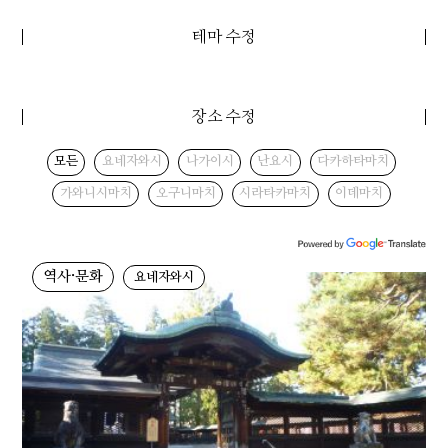
테마 수정
장소 수정
모든
요네자와시
나가이시
난요시
다카하타마치
가와니시마치
오구니마치
시라타카마치
이데마치
역사·문화
요네자와시