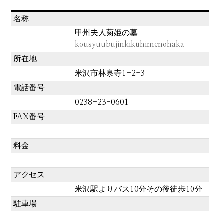
名称
甲州夫人菊姫の墓
kousyuubujinkikuhimenohaka
所在地
米沢市林泉寺1-2-3
電話番号
0238-23-0601
FAX番号
料金
アクセス
米沢駅よりバス10分その後徒歩10分
駐車場
―