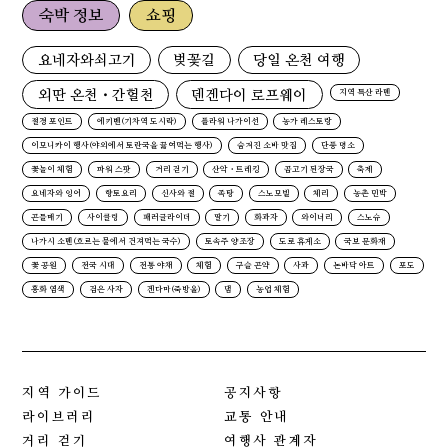
숙박 정보
쇼핑
요네자와쇠고기
벚꽃길
당일 온천 여행
외딴 온천・간헐천
덴겐다이 로프웨이
지역 특산 라멘
절경 포인트
에키벤(기차역 도시락)
플라워 나가이선
농가 레스토랑
이모니카이 행사(야외에서 토란국을 끓여먹는 행사)
숨겨진 소바 맛집
단풍 명소
꽃놀이 체험
파워 스팟
거리 걷기
산악・트레킹
곰고기 된장국
축제
요네자와 잉어
향토요리
신사와 절
족탕
스노모빌
체리
농촌 민박
곤들매기
사이클링
패러글라이더
딸기
화과자
와이너리
스노슈
나가시 소멘(흐르는 물에서 건져먹는 국수)
토속주 양조장
도로 휴게소
국보 문화재
꽃 공원
전국 시대
전통 야채
체험
구슬 곤약
사과
논바닥 아트
포도
홍화 염색
검은 사자
겐다마(죽방울)
댐
농업 체험
지역 가이드
공지사항
라이브러리
교통 안내
거리 걷기
여행사 관계자