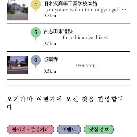
旧米沢高等工業学校本館
kyuuyonezawakoutoukougyougakkouhonkan
0.3km
古志田東遺跡
furushidahigashiiseki
0.5km
照陽寺
syouyouji
0.5km
오키타마 여행기에 오신 것을 환영합니
다
볼거리・즐길거리
이벤트
맛집 정보