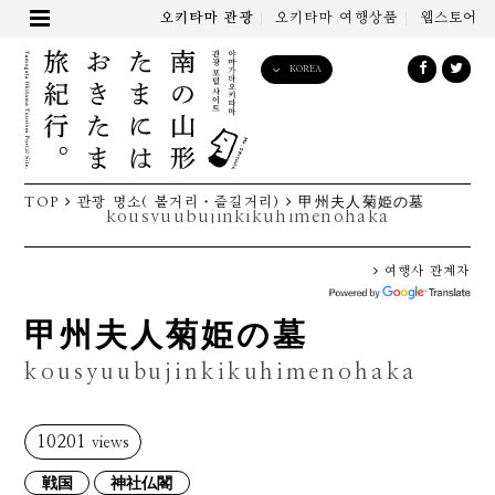
오키타마 관광
오키타마 여행상품
웹스토어
KOREA
English
日本語
한국어
简体中文
TOP
관광 명소( 볼거리・즐길거리)
甲州夫人菊姫の墓
繁體中文
kousyuubujinkikuhimenohaka
여행사 관계자
甲州夫人菊姫の墓
kousyuubujinkikuhimenohaka
10201
views
戦国
神社仏閣