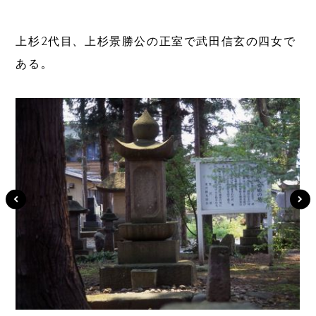
上杉2代目、上杉景勝公の正室で武田信玄の四女で
ある。