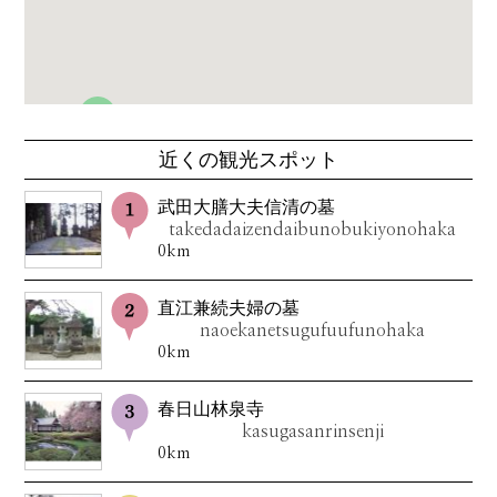
近くの観光スポット
武田大膳大夫信清の墓
takedadaizendaibunobukiyonohaka
0km
直江兼続夫婦の墓
naoekanetsugufuufunohaka
0km
春日山林泉寺
kasugasanrinsenji
0km