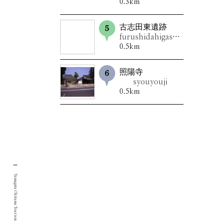
0.3km
古志田東遺跡
furushidahigashiiseki
0.5km
照陽寺
syouyouji
0.5km
Yamagata Okitama Tourism Portal Site.