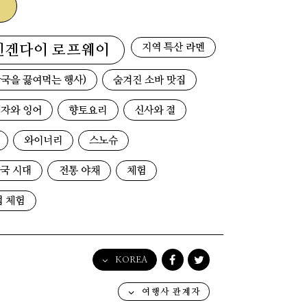
지역 특산 라멘
덴겐다이 로프웨이
국을 끓여먹는 행사)
숨겨진 소바 맛집
자와 잉어
향토요리
신사와 절
와이너리
스노슈
국 시대
전통 야채
체험
업 체험
KOREA
English
여행사 관계자
日本語