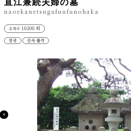
直江兼続夫婦の墓
naoekanetsugufuufunohaka
10200 회
조회수
전국
신사 불각