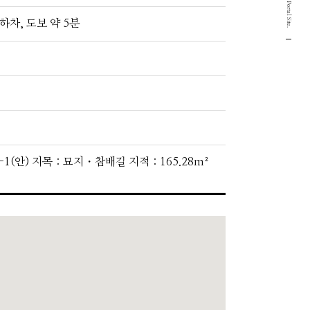
하차, 도보 약 5분
39-1(안) 지목：묘지・참배길 지적：165.28m²