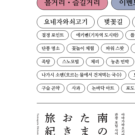
볼거리・즐길거리
이벤
요네자와쇠고기
벚꽃길
절경 포인트
에키벤(기차역 도시락)
플
단풍 명소
꽃놀이 체험
파워 스팟
족탕
스노모빌
체리
농촌 민박
나가시 소멘(흐르는 물에서 건져먹는 국수)
구슬 곤약
사과
논바닥 아트
포도