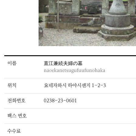
이름
直江兼続夫婦の墓
naoekanetsugufuufunohaka
위치
요네자와시 하야시센지 1-2-3
전화번호
0238-23-0601
팩스 번호
수수료