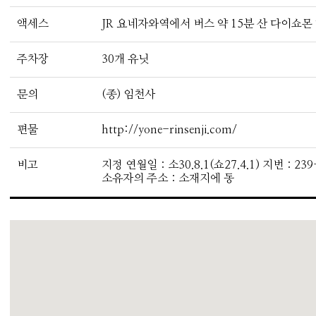
액세스
JR 요네자와역에서 버스 약 15분 산 다이쇼몬 
주차장
30개 유닛
문의
(종) 임천사
편물
http://yone-rinsenji.com/
비고
지정 연월일：소30.8.1(쇼27.4.1) 지번：2
소유자의 주소：소재지에 동