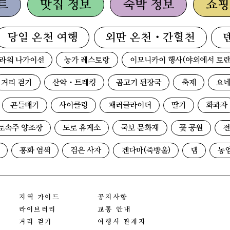
트
맛집 정보
숙박 정보
쇼핑
당일 온천 여행
외딴 온천・간헐천
라워 나가이선
농가 레스토랑
이모니카이 행사(야외에서 토란
거리 걷기
산악・트레킹
곰고기 된장국
축제
요네
곤들매기
사이클링
패러글라이더
딸기
화과자
토속주 양조장
도로 휴게소
국보 문화재
꽃 공원
전
홍화 염색
검은 사자
겐다마(죽방울)
댐
농
지역 가이드
공지사항
라이브러리
교통 안내
거리 걷기
여행사 관계자