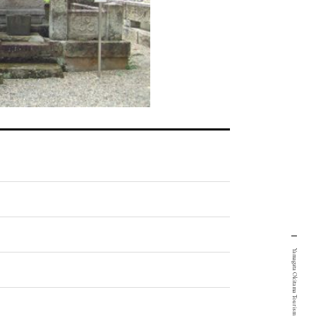
Yamagata Okitama Tourism Portal Site.