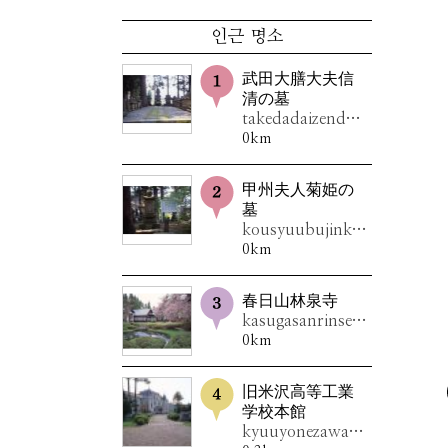
인근 명소
武田大膳大夫信
清の墓
takedadaizendaibunobukiyonohaka
0km
甲州夫人菊姫の
墓
kousyuubujinkikuhimenohaka
0km
春日山林泉寺
kasugasanrinsenji
0km
旧米沢高等工業
学校本館
kyuuyonezawakoutoukougyougakkouhonkan