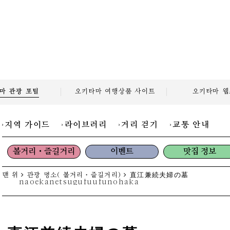
마 관광
포털
오키타마 여행상품
사이트
오키타마
웹
지역 가이드
라이브러리
거리 걷기
교통 안내
볼거리・즐길거리
이벤트
맛집 정보
맨 위
관광 명소( 볼거리・즐길거리)
直江兼続夫婦の墓
naoekanetsugufuufunohaka