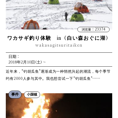
：23374
浏览量
ワカサギ釣り体験 in（白い森おぐに湖）
wakasagitsuritaiken
日期：
2018年2月10日(土) ~
近年来，“钓胡瓜鱼”逐渐成为一种悄然兴起的潮流，每个季节
约有2000人参与其中。我也想尝试一下“钓胡瓜鱼”……
事件
小国镇