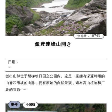
：10743
浏览量
飯豊連峰山開き
日期：
~
饭出山脉位于磐梯朝日国立公园内。这是一座拥有深邃崎岖的
山脊和缓坡的山脉，拥有原始的自然景观，遍布高山植物和广
袤的雪原……
事件
小国镇