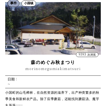
事件
小国镇
9393
次浏览
森のめぐみ秋まつり
morinomegumiakimatsuri
日期：
~
小国町的山毛榉林，在自然资源的滋养下，出产种类繁多的秋
季美食和新鲜农产品。除了应季蘑菇，还能找到蘑菇汤、魔芋
丸等等……