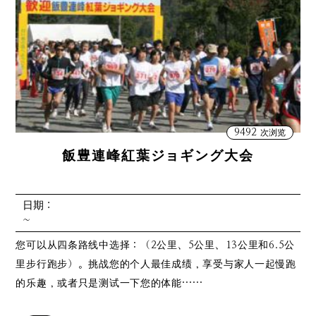
9492
次浏览
飯豊連峰紅葉ジョギング大会
日期：
~
您可以从四条路线中选择：（2公里、5公里、13公里和6.5公
里步行跑步）。挑战您的个人最佳成绩，享受与家人一起慢跑
的乐趣，或者只是测试一下您的体能……