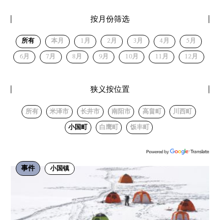
按月份筛选
所有
本月
1月
2月
3月
4月
5月
6月
7月
8月
9月
10月
11月
12月
狭义按位置
所有
米泽市
长井市
南阳市
高畠町
川西町
小国町
白鹰町
饭丰町
事件
小国镇