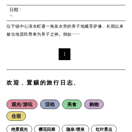
日期：
~
位于镇中心清水町通一角泉水旁的养子地藏菩萨像，长期以来
被当地居民尊奉为养子之神。例如……
1
欢迎，置赐的旅行日志、
观光/游玩
活动
美食
购物
住宿
绝景观光
樱花回廊
隐泉/喷泉
红叶景点