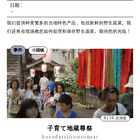
日期：
~
我们提供种类繁多的当地特色产品，包括新鲜的野生蔬菜。我
们还将在现场教您如何处理和保存野生蔬菜。期待您的光临！
事件
小国镇
8154
次浏览
子育て地蔵尊祭
kosodatejizousonsai