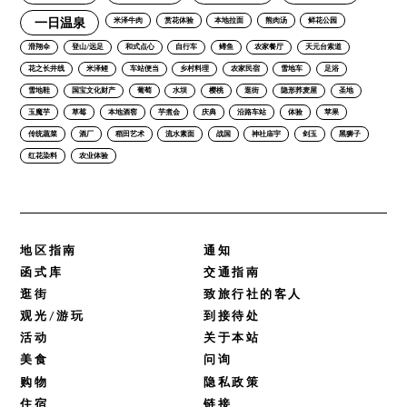
一日温泉
米泽牛肉
赏花体验
本地拉面
熊肉汤
鲜花公园
滑翔伞
登山/远足
和式点心
自行车
鳟鱼
农家餐厅
天元台索道
花之长井线
米泽鲤
车站便当
乡村料理
农家民宿
雪地车
足浴
雪地鞋
国宝文化财产
葡萄
水坝
樱桃
逛街
隐形荞麦屋
圣地
玉魔芋
草莓
本地酒窖
芋煮会
庆典
沿路车站
体验
苹果
传统蔬菜
酒厂
稻田艺术
流水素面
战国
神社庙宇
剑玉
黑狮子
红花染料
农业体验
地区指南
通知
函式库
交通指南
逛街
致旅行社的客人
观光/游玩
到接待处
活动
关于本站
美食
问询
购物
隐私政策
住宿
链接