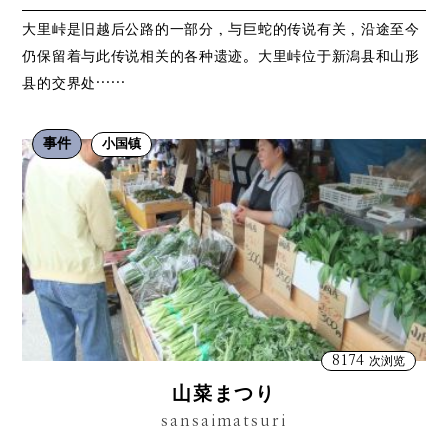
大里峠是旧越后公路的一部分，与巨蛇的传说有关，沿途至今
仍保留着与此传说相关的各种遗迹。大里峠位于新潟县和山形
县的交界处……
事件
小国镇
8174
次浏览
山菜まつり
sansaimatsuri