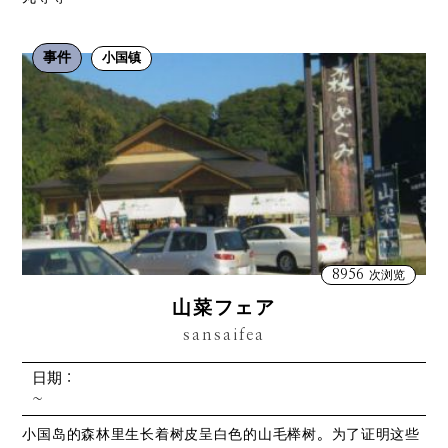
事件
小国镇
8956
次浏览
山菜フェア
sansaifea
日期：
~
小国岛的森林里生长着树皮呈白色的山毛榉树。为了证明这些