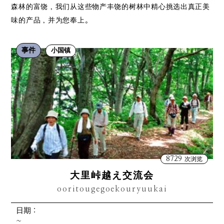
森林的富饶，我们从这些物产丰饶的树林中精心挑选出真正美
味的产品，并为您奉上。
事件
小国镇
8729
次浏览
大里峠越え交流会
ooritougegoekouryuukai
日期：
~