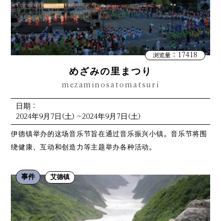
：17418
浏览量
めざみの里まつり
mezaminosatomatsuri
日期：
2024年9月7日(土) ~2024年9月7日(土)
伊德镇举办的这场音乐节旨在通过音乐振兴小镇。音乐节将围
绕健康、互动和创造力等主题举办各种活动。
事件
艾德镇