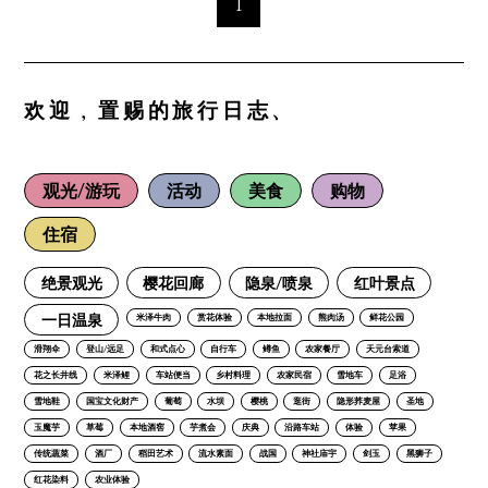
1
欢迎，置赐的旅行日志、
观光/游玩
活动
美食
购物
住宿
绝景观光
樱花回廊
隐泉/喷泉
红叶景点
一日温泉
米泽牛肉
赏花体验
本地拉面
熊肉汤
鲜花公园
滑翔伞
登山/远足
和式点心
自行车
鳟鱼
农家餐厅
天元台索道
花之长井线
米泽鲤
车站便当
乡村料理
农家民宿
雪地车
足浴
雪地鞋
国宝文化财产
葡萄
水坝
樱桃
逛街
隐形荞麦屋
圣地
玉魔芋
草莓
本地酒窖
芋煮会
庆典
沿路车站
体验
苹果
传统蔬菜
酒厂
稻田艺术
流水素面
战国
神社庙宇
剑玉
黑狮子
红花染料
农业体验