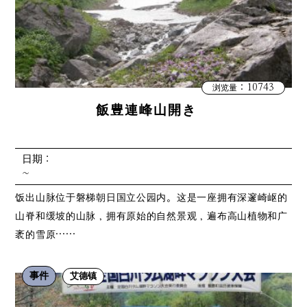
：10743
浏览量
飯豊連峰山開き
日期：
~
饭出山脉位于磐梯朝日国立公园内。这是一座拥有深邃崎岖的
山脊和缓坡的山脉，拥有原始的自然景观，遍布高山植物和广
袤的雪原……
事件
艾德镇