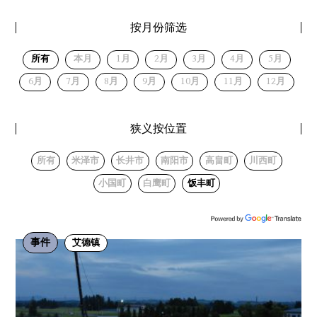
按月份筛选
所有
本月
1月
2月
3月
4月
5月
6月
7月
8月
9月
10月
11月
12月
狭义按位置
所有
米泽市
长井市
南阳市
高畠町
川西町
小国町
白鹰町
饭丰町
事件
艾德镇