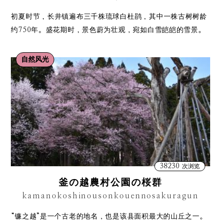
初夏时节，长井镇遍布三千株琉球白杜鹃，其中一株古树树龄
约750年。盛花期时，景色蔚为壮观，宛如白雪皑皑的雪景。
自然风光
38230
次浏览
釜の越農村公園の桜群
kamanokoshinousonkouennosakuragun
“镰之越”是一个古老的地名，也是该县面积最大的山丘之一。