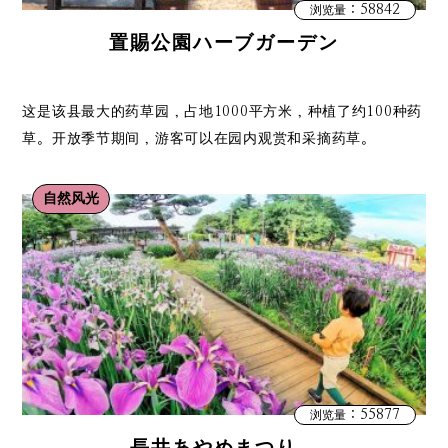
：58842
浏览量
置賜公園ハーブガーデン
这是该县最大的药草园，占地1000平方米，种植了约100种药
草。开放季节期间，游客可以在园内观赏和采摘药草。
自然风光
：55877
浏览量