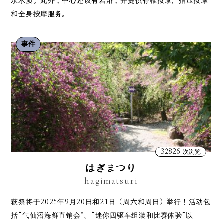
水水质。此外，中心还设有岩浴，并提供脊椎按摩、指压按摩
和全身按摩服务。
事件
32826
次浏览
はぎまつり
hagimatsuri
萩祭将于2025年9月20日和21日（周六和周日）举行！活动包
括“气仙沼海鲜直销会”、“迷你四驱车组装和比赛体验”以