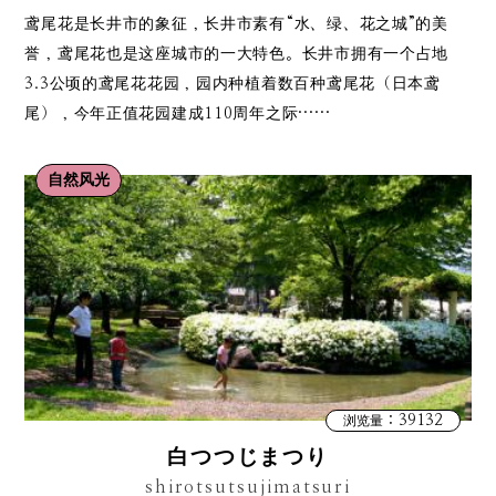
鸢尾花是长井市的象征，长井市素有“水、绿、花之城”的美
誉，鸢尾花也是这座城市的一大特色。长井市拥有一个占地
3.3公顷的鸢尾花花园，园内种植着数百种鸢尾花（日本鸢
尾），今年正值花园建成110周年之际……
自然风光
：39132
浏览量
白つつじまつり
shirotsutsujimatsuri