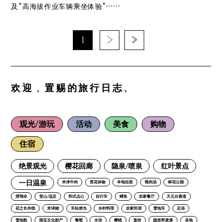
及“高海拔作业车辆乘坐体验”……
1
›
»
欢迎，置赐的旅行日志、
观光/游玩
活动
美食
购物
住宿
绝景观光
樱花回廊
隐泉/喷泉
红叶景点
一日温泉
米泽牛肉
赏花体验
本地拉面
熊肉汤
鲜花公园
滑翔伞
登山/远足
和式点心
自行车
鳟鱼
农家餐厅
天元台索道
花之长井线
米泽鲤
车站便当
乡村料理
农家民宿
雪地车
足浴
雪地鞋
国宝文化财产
葡萄
水坝
樱桃
逛街
隐形荞麦屋
圣地