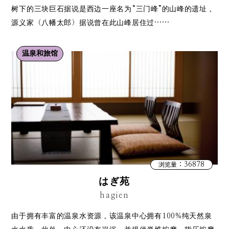
树下的三块巨石据说是西边一座名为“三门峰”的山峰的遗址，
源义家（八幡太郎）据说曾在此山峰居住过……
温泉和旅馆
：36878
浏览量
はぎ苑
hagien
由于拥有丰富的温泉水资源，该温泉中心拥有100%纯天然泉