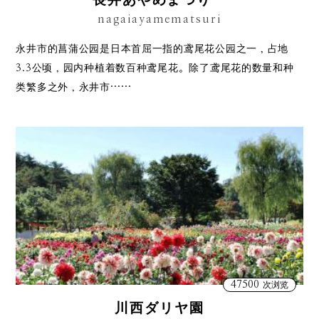
長井あやめまつり
nagaiayamematsuri
永井市的菖蒲公园是日本首屈一指的鸢尾花公园之一，占地
3.3公顷，园内种植着数百种鸢尾花。除了鸢尾花的数量和种
类繁多之外，永井市……
47500
次浏览
川西ダリヤ園