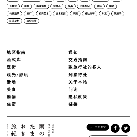
玉魔芋
草莓
本地酒窖
芋煮会
庆典
沿路车站
体验
苹果
传统蔬菜
酒厂
稻田艺术
流水素面
战国
神社庙宇
剑玉
黑狮子
红花染料
农业体验
地区指南
通知
函式库
交通指南
逛街
致旅行社的客人
观光/游玩
到接待处
活动
关于本站
美食
问询
购物
隐私政策
住宿
链接
CHINESE