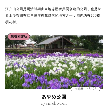
江户山公园是明治时期由当地志愿者共同创建的公园，也是世
界上少数拥有江户彼岸樱花群落的地方之一，园内约有160棵
樱花树。
观看和游玩
：43496
浏览量
あやめ公園
ayamekouen