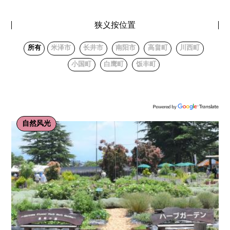
狭义按位置
所有
米泽市
长井市
南阳市
高畠町
川西町
小国町
白鹰町
饭丰町
自然风光