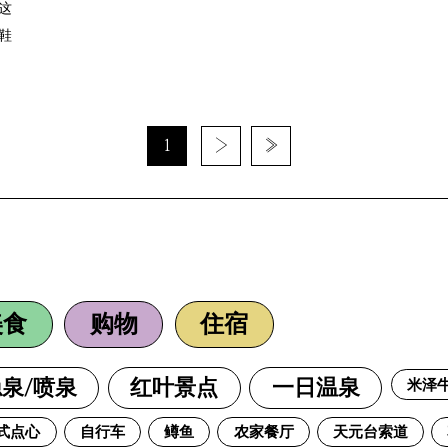
这
鞋
1
›
»
、
美食
购物
住宿
米泽
泉/喷泉
红叶景点
一日温泉
式点心
自行车
鳟鱼
农家餐厅
天元台索道