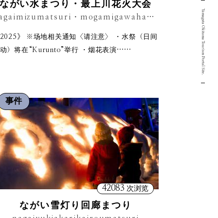
ながい水まつり・最上川花火大会
Yamagata Okitama Tourism Portal Site.
nagaimizumatsuri・mogamigawahanabitaikai
2025》 ※场地相关通知〈请注意〉 ・水祭（日间
动）将在“Kurunto”举行 ・烟花表演……
事件
42083
次浏览
ながい雪灯り回廊まつり