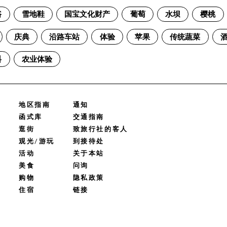
浴
雪地鞋
国宝文化财产
葡萄
水坝
樱桃
庆典
沿路车站
体验
苹果
传统蔬菜
料
农业体验
地区指南
通知
函式库
交通指南
逛街
致旅行社的客人
观光/游玩
到接待处
活动
关于本站
美食
问询
购物
隐私政策
住宿
链接