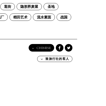
逛街
隐形荞麦屋
圣地
酒厂
稻田艺术
流水素面
战国
CHINESE
English
致旅行社的客人
日本語
한국어
简体中文
繁體中文