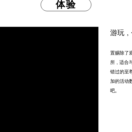
体验
游玩，
置赐除了
所，适合
错过的至
加的活动
吧。