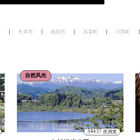
市
长井市
南阳市
高畠町
川西町
自然风光
54437
次浏览