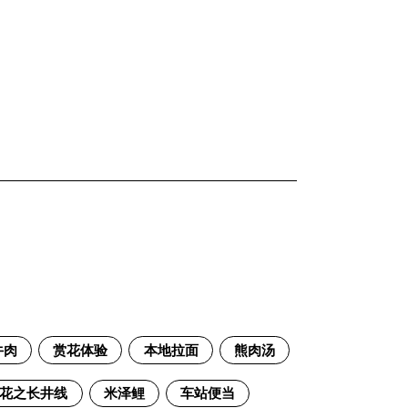
牛肉
赏花体验
本地拉面
熊肉汤
花之长井线
米泽鲤
车站便当