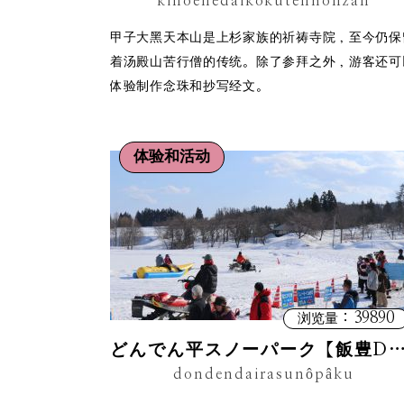
kinoenedaikokutenhonzan
甲子大黑天本山是上杉家族的祈祷寺院，至今仍保
着汤殿山苦行僧的传统。除了参拜之外，游客还可
体验制作念珠和抄写经文。
体验和活动
：39890
浏览量
どんでん平スノーパーク【飯豊DONDEN平雪上
dondendairasunôpâku