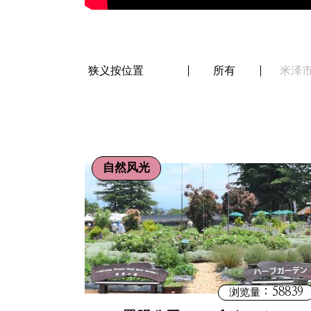
狭义按位置
所有
米泽
自然风光
：58839
浏览量