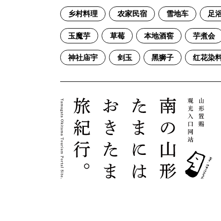
乡村料理
农家民宿
雪地车
足
玉魔芋
草莓
本地酒窖
芋煮会
神社庙宇
剑玉
黑狮子
红花染