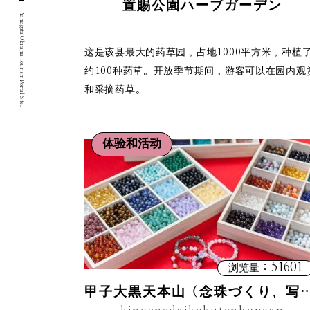
置賜公園ハーブガーデン
Yamagata Okitama Tourism Portal Site.
这是该县最大的药草园，占地1000平方米，种植
约100种药草。开放季节期间，游客可以在园内观
和采摘药草。
体验和活动
：51601
浏览量
甲子大黒天本山（念珠づくり、