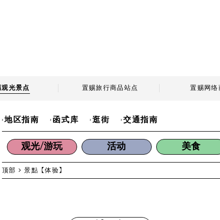
赐观光景点
置赐旅行商品站点
置赐网络
地区指南
函式库
逛街
交通指南
观光/游玩
活动
美食
顶部
景點
【体验】