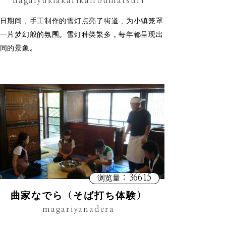
nagaiyukiakarikairoumatsuri
日期间，手工制作的雪灯点亮了街道，为小镇笼罩
一片梦幻般的氛围。雪灯种类繁多，每年都呈现出
同的景象。
：36615
浏览量
曲家なでら（そば打ち体験）
magariyanadera