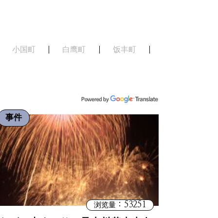
小国町
白鹰町
饭丰町
事件
：53251
浏览量