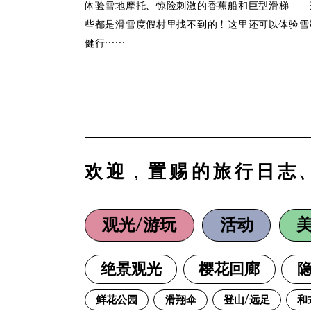
体验雪地摩托、惊险刺激的香蕉船和巨型滑梯——
些都是滑雪度假村里找不到的！这里还可以体验雪
健行……
欢迎，置赐的旅行日志
观光/游玩
活动
绝景观光
樱花回廊
隐
鲜花公园
滑翔伞
登山/远足
和