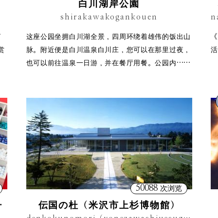
白川湖岸公園
shirakawakogankouen
了
这座公园坐拥白川湖全景，四周环绕着雄伟的饭出山
《
赏
脉。附近便是白川温泉白川庄，您可以在那里过夜，
活
也可以前往温泉一日游，并在餐厅用餐。公园内……
50088
次浏览
写経など）
伝国の杜（米沢市上杉博物館）