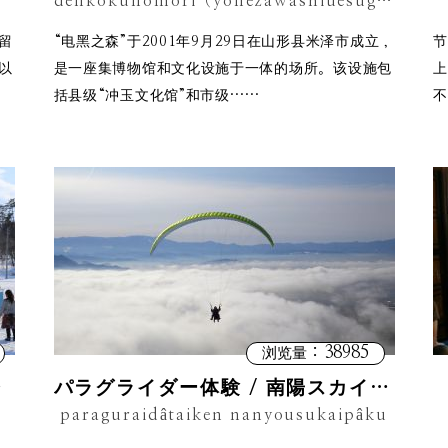
denkokunomori（yonezawashiuesugihakubutsukan）
留
“电黑之森”于2001年9月29日在山形县米泽市成立，
节
以
是一座集博物馆和文化设施于一体的场所。该设施包
上
括县级“冲玉文化馆”和市级……
不
：38985
浏览量
樂園】
パラグライダー体験 / 南陽スカイパーク
paraguraidâtaiken nanyousukaipâku