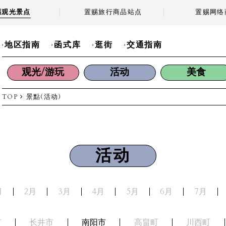
赐观光景点
置赐旅行商品站点
置赐网络
地区指南
函式库
逛街
交通指南
观光/游玩
活动
美食
TOP
景點(活动)
活动
月
2月
3月
4月
5月
6月
7月
市
长井市
南阳市
高畠町
川西町