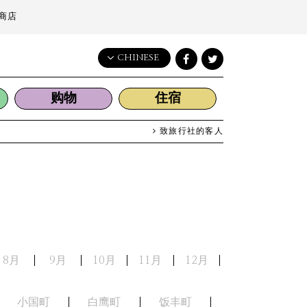
商店
CHINESE
English
购物
住宿
日本語
한국어
致旅行社的客人
简体中文
繁體中文
8月
9月
10月
11月
12月
小国町
白鹰町
饭丰町