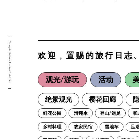
Yamagata Okitama Tourism Portal Site.
欢迎，置赐的旅行日志
观光/游玩
活动
绝景观光
樱花回廊
隐
鲜花公园
滑翔伞
登山/远足
和
乡村料理
农家民宿
雪地车
足