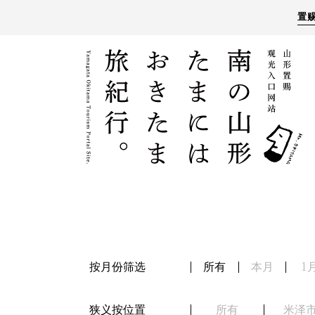
置
按月份筛选
所有
本月
1
狭义按位置
所有
米泽