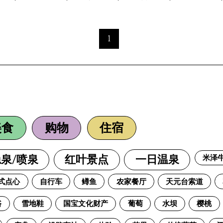
1
、
美食
购物
住宿
米泽
泉/喷泉
红叶景点
一日温泉
式点心
自行车
鳟鱼
农家餐厅
天元台索道
浴
雪地鞋
国宝文化财产
葡萄
水坝
樱桃