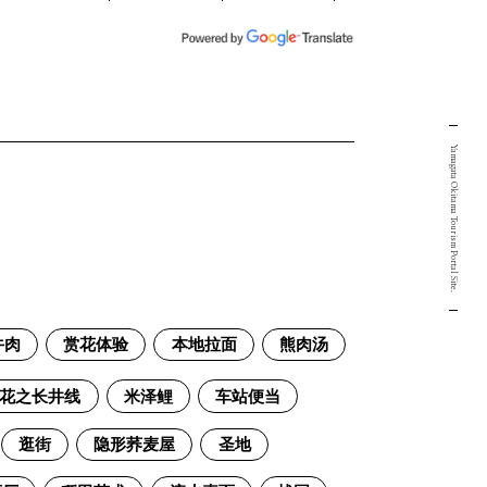
Yamagata Okitama Tourism Portal Site.
牛肉
赏花体验
本地拉面
熊肉汤
花之长井线
米泽鲤
车站便当
逛街
隐形荞麦屋
圣地