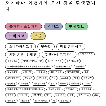
오키타마 여행기에 오신 것을 환영합니
다
볼거리・즐길거리
이벤트
맛집 정보
숙박 정보
쇼핑
요네자와쇠고기
벚꽃길
당일 온천 여행
외딴 온천・간헐천
덴겐다이 로프웨이
지역 특산 라멘
절경 포인트
에키벤(기차역 도시락)
플라워 나가이선
농가 레스토랑
이모니카이 행사(야외에서 토란국을 끓여먹는 행사)
숨겨진 소바 맛집
단풍 명소
꽃놀이 체험
파워 스팟
거리 걷기
산악・트레킹
곰고기 된장국
축제
요네자와 잉어
향토요리
신사와 절
족탕
스노모빌
체리
농촌 민박
곤들매기
사이클링
패러글라이더
딸기
화과자
와이너리
스노슈
나가시 소멘(흐르는 물에서 건져먹는 국수)
토속주 양조장
도로 휴게소
국보 문화재
꽃 공원
전국 시대
전통 야채
체험
구슬 곤약
사과
논바닥 아트
포도
홍화 염색
검은 사자
겐다마(죽방울)
댐
농업 체험