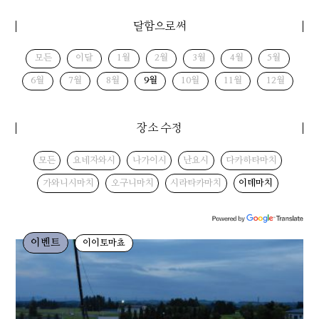
달함으로써
모든
이달
1월
2월
3월
4월
5월
6월
7월
8월
9월
10월
11월
12월
장소 수정
모든
요네자와시
나가이시
난요시
다카하타마치
가와니시마치
오구니마치
시라타카마치
이데마치
이벤트
이이토마쵸