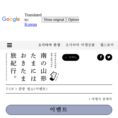
오키타마 관광
오키타마 여행상품
웹스토어
KOREA
English
日本語
한국어
简体中文
TOP
관광 명소(이벤트)
繁體中文
여행사 관계자
이벤트