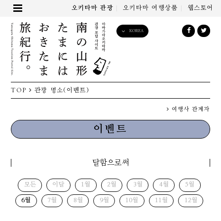
오키타마 관광
오키타마 여행상품
웹스토어
KOREA
English
日本語
한국어
简体中文
TOP
관광 명소(이벤트)
繁體中文
여행사 관계자
이벤트
달함으로써
모든
이달
1월
2월
3월
4월
5월
6월
7월
8월
9월
10월
11월
12월