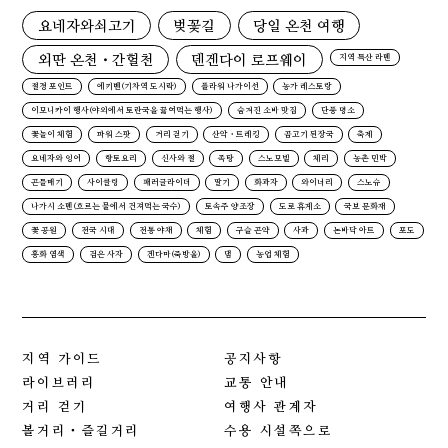
요네자와쇠고기
벚꽃길
당일 온천 여행
외딴 온천・간헐천
덴겐다이 로프웨이
지역 특산 라멘
절경 포인트
에키벤(기차역 도시락)
플라워 나가이선
농가 레스토랑
이모니카이 행사(야외에서 토란국을 끓여먹는 행사)
숨겨진 소바 맛집
단풍 명소
꽃놀이 체험
파워 스팟
거리 걷기
산악・트레킹
곰고기 된장국
축제
요네자와 잉어
향토요리
신사와 절
족탕
스노모빌
체리
농촌 민박
곤들매기
사이클링
패러글라이더
딸기
화과자
와이너리
스노슈
나가시 소멘(흐르는 물에서 건져먹는 국수)
토속주 양조장
도로 휴게소
국보 문화재
꽃 공원
전국 시대
전통 야채
체험
구슬 곤약
사과
논바닥 아트
포도
홍화 염색
검은 사자
겐다마(죽방울)
댐
농업 체험
지역 가이드
공지사항
라이브러리
교통 안내
거리 걷기
여행사 관계자
볼거리・즐길거리
수용 시설쪽으로