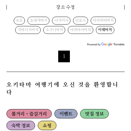
장소 수정
모든
요네자와시
나가이시
난요시
다카하타마치
가와니시마치
오구니마치
시라타카마치
이데마치
1
오키타마 여행기에 오신 것을 환영합니
다
볼거리・즐길거리
이벤트
맛집 정보
숙박 정보
쇼핑